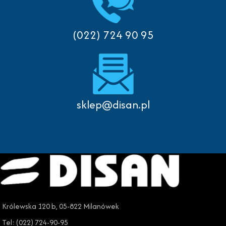
(022) 724 90 95
sklep@disan.pl
Królewska 120 b, 05-822 Milanówek
Tel: (022) 724-90-95