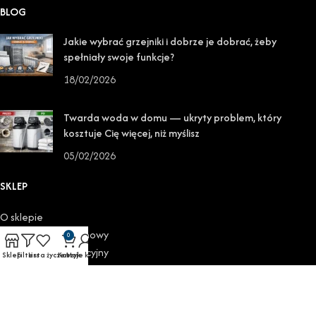
BLOG
Jakie wybrać grzejniki i dobrze je dobrać, żeby
spełniały swoje funkcje?
18/02/2026
Twarda woda w domu — ukryty problem, który
kosztuje Cię więcej, niż myślisz
05/02/2026
SKLEP
O sklepie
Odstąpienie od umowy
0
Formularz reklamacyjny
Sklep
Filters
Lista życzeń
Koszyk
Moje konto
Reklamacje
Regulamin
Polityka prywatności