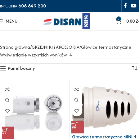
606 649 200
INFOLINIA
0
MENU
0,00
Z
Strona główna
GRZEJNIKI i AKCESORIA
Głowice termostatyczne
Wyświetlanie wszystkich wyników: 4
Panel boczny
Głowica termostatyczna MINI H