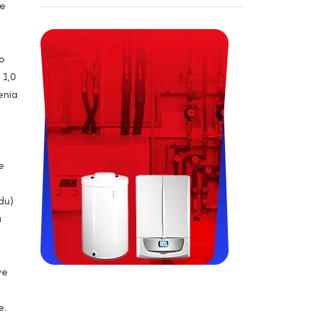
ie
o
 1,0
enia
e
du)
a
we
Viessman, Immergas, Termet,
e.
Fondital