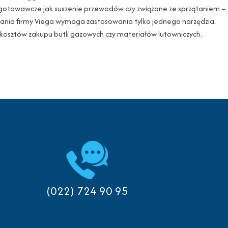
rzygotowawcze jak suszenie przewodów czy związane ze sprzątaniem –
nia firmy Viega wymaga zastosowania tylko jednego narzędzia.
si kosztów zakupu butli gazowych czy materiałów lutowniczych.
(022) 724 90 95