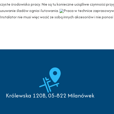
czyste środowisko pracy. Nie są tu konieczne uciążliwe czynności p
usuwanie śladów ognia i lutowania.
Praca w technice zaprasowywa
Instalator nie musi więc wozić ze sobą innych akcesoriów i nie pono
Królewska 120B, 05-822 Milanówek