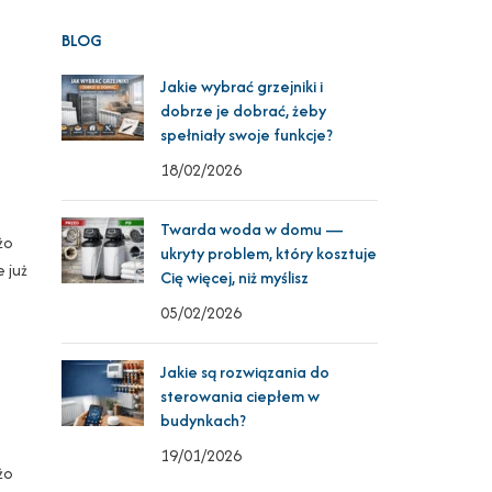
BLOG
Jakie wybrać grzejniki i
dobrze je dobrać, żeby
spełniały swoje funkcje?
18/02/2026
Twarda woda w domu —
żo
ukryty problem, który kosztuje
 już
Cię więcej, niż myślisz
05/02/2026
Jakie są rozwiązania do
sterowania ciepłem w
budynkach?
19/01/2026
żo