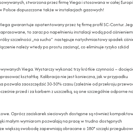
sowywanych, stworzona przez firmę Viega i stosowana w całej Europ
w Polsce dopuszczone także w instalacjach gazowych!
ga gwarantuje opatentowany przez tę firmę profil SC-Contur. Jeg
 zaprasowane, to zaraz po napełnieniu instalacji wodą pod ciśnieniem
próby szczelności „na sucho” następuje natychmiastowy spadek ciśni
czenie należy wtedy po prostu zacisnąć, co eliminuje ryzyko szkód
wanych Viega. Wystarczy wykonać trzy krótkie czynności – docięci
zaprasować kształtkę. Kalibracja nie jest konieczna, jak w przypadku
 pozwala zaoszczędzić 30-50% czasu (zależnie od przekroju przewo
cześnie przed i za karbem z uszczelką, są one szczególnie odporne n
iskowe. Oprócz zaciskarek sieciowych dostępne są również kompakto
zięki małym wymiarom pozwalają na pracę w trudno dostępnych
szcze większą swobodę zapewniają obracane o 180° szczęki przegubow