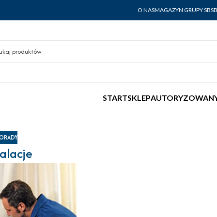
O NAS
MAGAZYN GRUPY SBS
START
SKLEP
AUTORYZOWANY
ORADY
talacje