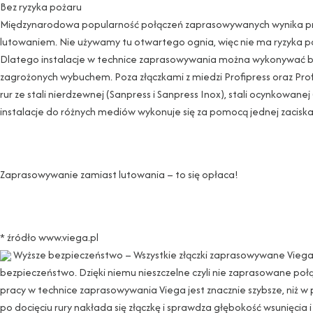
Bez ryzyka pożaru
Międzynarodowa popularność połączeń zaprasowywanych wynika pr
lutowaniem. Nie używamy tu otwartego ognia, więc nie ma ryzyka p
Dlatego instalacje w technice zaprasowywania można wykonywać b
zagrożonych wybuchem. Poza złączkami z miedzi Profipress oraz Prof
rur ze stali nierdzewnej (Sanpress i Sanpress Inox), stali ocynkowane
instalacje do różnych mediów wykonuje się za pomocą jednej zacisk
Zaprasowywanie zamiast lutowania – to się opłaca!
* źródło www.viega.pl
Wyższe bezpieczeństwo – Wszystkie złączki zaprasowywane Vieg
bezpieczeństwo. Dzięki niemu nieszczelne czyli nie zaprasowane po
pracy w technice zaprasowywania Viega jest znacznie szybsze, niż 
po docięciu rury nakłada się złączkę i sprawdza głębokość wsunięcia i