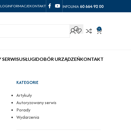
60 664 92 00
INFOLINIA
BLOG
INFORMACJE
KONTAKT
0
 SERWIS
USŁUGI
DOBÓR URZĄDZEŃ
KONTAKT
KATEGORIE
Artykuły
Autoryzowany serwis
Porady
Wydarzenia