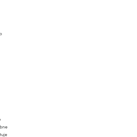
Autoryzowany serwis
do
o
ebne
tuje