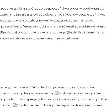
zede wszystkim z wyższego bezpieczeństwa pracy w porównaniu z
ożaru i można zrezygnować z określonych środków bezpieczeństwa.
ez przerw w eksploatacji nawet w obszarach przemysłowych
ipress G, firma Viega posiada w ofercie również specjalne systemy 
j (Prestabo) oraz rur z tworzywa sztucznego (Pexfit Pro). Dzięki temu
arki wyposażonej w odpowiednie szczęki zaciskowe.
a są wyposażone w SC-Contur, który gwarantuje maksymalne
łączenia są natychmiast zauważane.
Szybsze tempo pracy – Temp
w przypadku tradycyjnego lutowania. Do wykonania połączenia potrz
 zaciska.
Czystość – Technika zaprasowywania firmy Viega gwaran