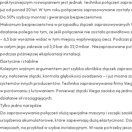
praktyczniejszym rozwiązaniem jest jednak technika połączeń zapra
już od ponad 20 lat. W tym roku połączenia zaprasowywane zostały 
Do 50% szybszy montaż i gwarancja bezpieczeństwa
Maksimum bezpieczeństwa w przypadku złączek zaprasowywanych Vie
działanie polega na tym, że jeśli połączenie nie zostało prawidłowo
– 6,5 bar wyraźnie widać w tym miejscu wypływającą ciecz. Podczas 
w całym jego zakresie od 3,0 bar do 22,0 mbar . Niezaprasowane połą
podczas późniejszej eksploatacji instalacji.
Elastyczne i stabilne
Kolejnym ważnym argumentem jest szybka obróbka złączek zaprasowy
rury, nałożenie złączki, kontrola głębokości osadzenia – i już można 
systemów innych producentów. Technika zaprasowywania firmy Viega
w porównaniu z lutowaniem. Ponieważ złączki Viega zaciska się jedno
działanie sił rozciągających.
Tylko jedno narzędzie
Do zaprasowywania połączeń służą specjalne maszyny i szczęki zac
urządzenia akumulatorowe, które zapewniają dużą elastyczność. D
miejscach, na przykład w szybie instalacyjnym. W razie potrzeby je