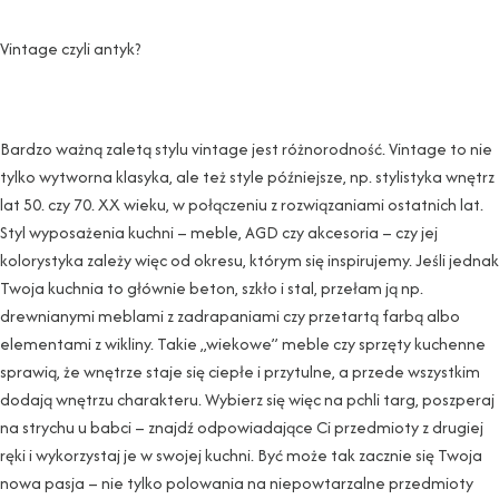
Vintage czyli antyk?
Bardzo ważną zaletą stylu vintage jest różnorodność. Vintage to nie
tylko wytworna klasyka, ale też style późniejsze, np. stylistyka wnętrz
lat 50. czy 70. XX wieku, w połączeniu z rozwiązaniami ostatnich lat.
Styl wyposażenia kuchni – meble, AGD czy akcesoria – czy jej
kolorystyka zależy więc od okresu, którym się inspirujemy. Jeśli jednak
Twoja kuchnia to głównie beton, szkło i stal, przełam ją np.
drewnianymi meblami z zadrapaniami czy przetartą farbą albo
elementami z wikliny. Takie „wiekowe” meble czy sprzęty kuchenne
sprawią, że wnętrze staje się ciepłe i przytulne, a przede wszystkim
dodają wnętrzu charakteru. Wybierz się więc na pchli targ, poszperaj
na strychu u babci – znajdź odpowiadające Ci przedmioty z drugiej
ręki i wykorzystaj je w swojej kuchni. Być może tak zacznie się Twoja
nowa pasja – nie tylko polowania na niepowtarzalne przedmioty