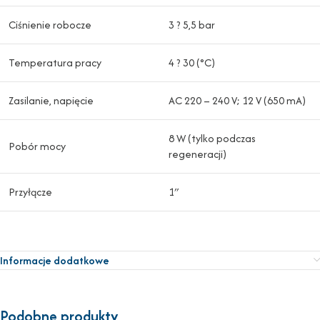
Ciśnienie robocze
3 ? 5,5 bar
Temperatura pracy
4 ? 30 (°C)
Zasilanie, napięcie
AC 220 – 240 V; 12 V (650 mA)
8 W (tylko podczas
Pobór mocy
regeneracji)
Przyłącze
1″
Informacje dodatkowe
Podobne produkty