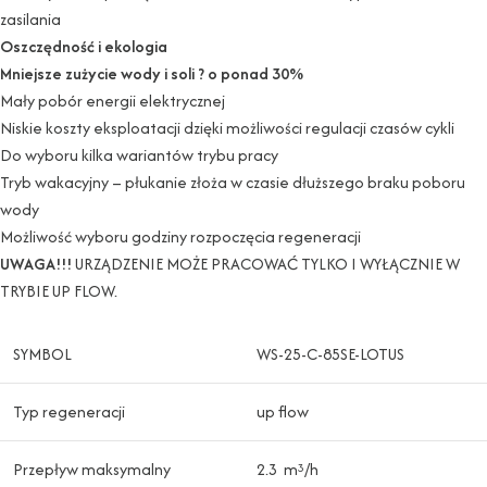
zasilania
Oszczędność i ekologia
Mniejsze zużycie wody i soli ? o ponad 30%
Mały pobór energii elektrycznej
Niskie koszty eksploatacji dzięki możliwości regulacji czasów cykli
Do wyboru kilka wariantów trybu pracy
Tryb wakacyjny – płukanie złoża w czasie dłuższego braku poboru
wody
Możliwość wyboru godziny rozpoczęcia regeneracji
UWAGA!!!
URZĄDZENIE MOŻE PRACOWAĆ TYLKO I WYŁĄCZNIE W
TRYBIE UP FLOW.
SYMBOL
WS-25-C-85SE-LOTUS
Typ regeneracji
up flow
Przepływ maksymalny
2.3 m
/h
3