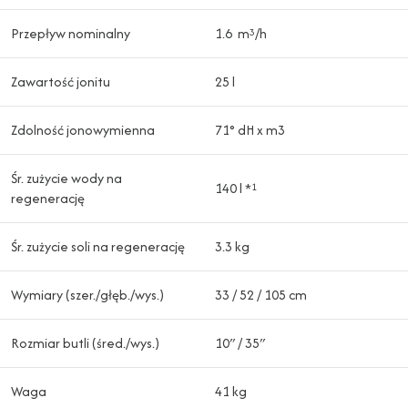
Przepływ nominalny
1.6 m
/h
3
Zawartość jonitu
25 l
Zdolność jonowymienna
71° dH x m3
Śr. zużycie wody na
140 l *
1
regenerację
Śr. zużycie soli na regenerację
3.3 kg
Wymiary (szer./głęb./wys.)
33 / 52 / 105 cm
Rozmiar butli (śred./wys.)
10″ / 35″
Waga
41 kg