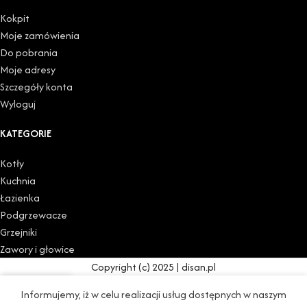
Kokpit
Moje zamówienia
Do pobrania
Moje adresy
Szczegóły konta
Wyloguj
KATEGORIE
Kotły
Kuchnia
Łazienka
Podgrzewacze
Grzejniki
Zawory i głowice
Copyright (c) 2025 | disan.pl
0
Informujemy, iż w celu realizacji usług dostępnych w naszym
Sklep
Lista życzeń
Koszyk
Moje konto