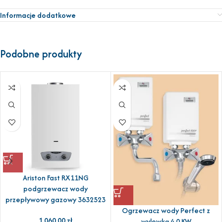
Informacje dodatkowe
Podobne produkty
Ariston Fast RX11NG
podgrzewacz wody
przepływowy gazowy 3632523
Ogrzewacz wody Perfect z
1 060,00
zł
wylewką 4,0 KW