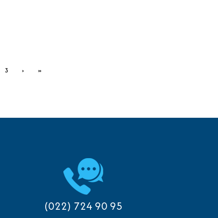
3
›
»
(022) 724 90 95