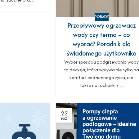
PORADY
Przepływowy ogrzewacz
wody czy terma – co
wybrać? Poradnik dla
świadomego użytkownika
Wybór sposobu podgrzewania wody
to decyzja, która wpływa nie tylko n
komfort codziennego życia, ale
także na rachunki z…
22
PAŹ