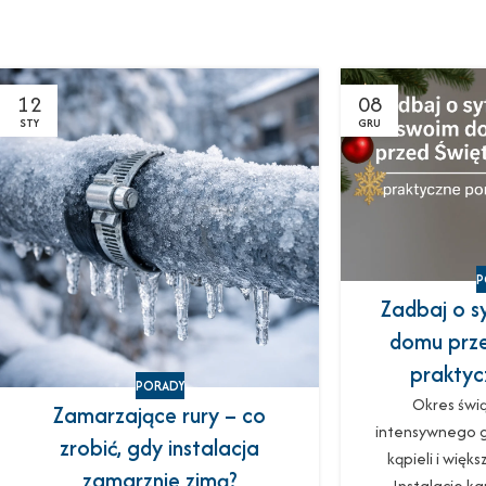
12
08
STY
GRU
P
Zadbaj o s
domu prze
praktyc
PORADY
Okres świą
Zamarzające rury – co
intensywnego g
zrobić, gdy instalacja
kąpieli i więk
zamarznie zimą?
Instalacje k