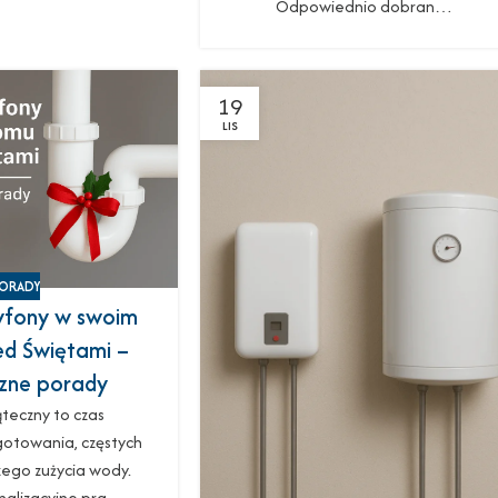
Odpowiednio dobran…
19
LIS
ORADY
yfony w swoim
d Świętami –
zne porady
teczny to czas
otowania, częstych
szego zużycia wody.
analizacyjne pra…