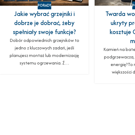
PORADY
P
Jakie wybrać grzejniki i
Twarda w
dobrze je dobrać, żeby
ukryty pr
spełniały swoje funkcje?
kosztuje C
m
Dobór odpowiednich grzejników to
jedno z kluczowych zadań, jeśli
Kamień na bater
planujesz montaż lub modernizację
podgrzewacza, 
systemu ogrzewania. Ź…
energię?To 
większości