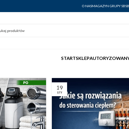
O NAS
MAGAZYN GRUPY SBS
START
SKLEP
AUTORYZOWANY
19
STY