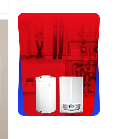
Viessman, Immergas, Termet,
Fondital