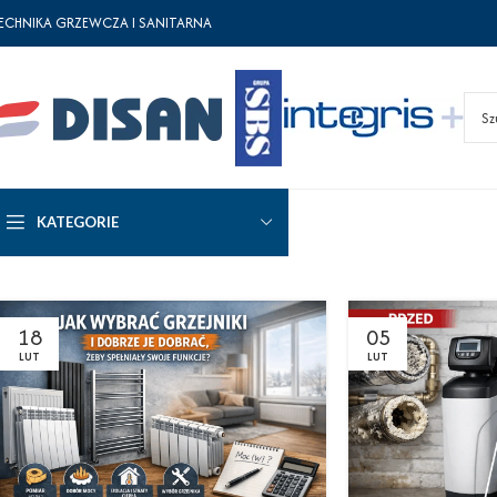
ECHNIKA GRZEWCZA I SANITARNA
KATEGORIE
18
05
LUT
LUT