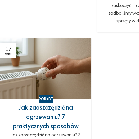
zaskoczyć – sz
zadbaliśmy wcze
sprzęty w
17
WRZ
PORADY
Jak zaoszczędzić na
ogrzewaniu? 7
praktycznych sposobów
Jak zaoszczędzić na ogrzewaniu? 7