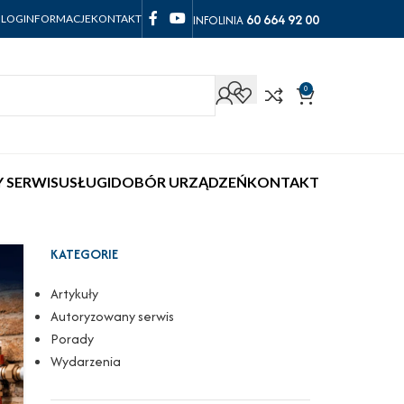
60 664 92 00
INFOLINIA
BLOG
INFORMACJE
KONTAKT
0
 SERWIS
USŁUGI
DOBÓR URZĄDZEŃ
KONTAKT
KATEGORIE
Artykuły
Autoryzowany serwis
Porady
Wydarzenia