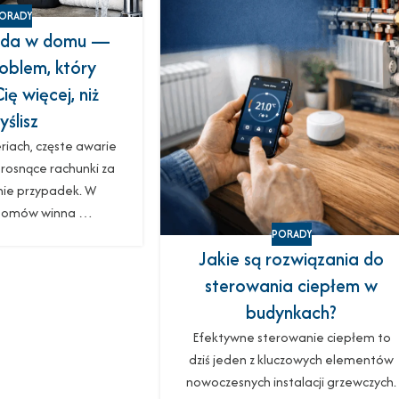
ORADY
oda w domu —
oblem, który
ię więcej, niż
yślisz
iach, częste awarie
rosnące rachunki za
nie przypadek. W
 domów winna …
PORADY
Jakie są rozwiązania do
sterowania ciepłem w
budynkach?
Efektywne sterowanie ciepłem to
dziś jeden z kluczowych elementów
nowoczesnych instalacji grzewczych.