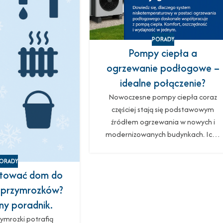
PORADY
Pompy ciepła a
ogrzewanie podłogowe –
idealne połączenie?
Nowoczesne pompy ciepła coraz
częściej stają się podstawowym
źródłem ogrzewania w nowych i
modernizowanych budynkach. Ic…
ORADY
otować dom do
 przymrozków?
ny poradnik.
ymrozki potrafią