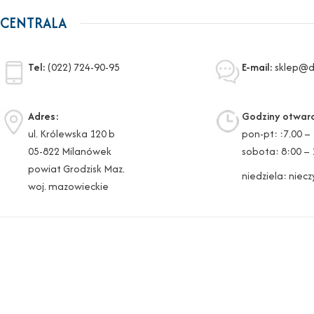
CENTRALA
Tel:
(022) 724-90-95
E-mail:
sklep@di
Adres:
Godziny otwarc
ul. Królewska 120 b
pon-pt: :7.00 –
05-822 Milanówek
sobota: 8:00 – 
powiat Grodzisk Maz.
niedziela: niec
woj. mazowieckie