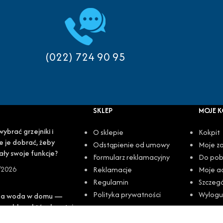
(022) 724 90 95
SKLEP
MOJE 
wybrać grzejniki i
O sklepie
Kokpit
e je dobrać, żeby
Odstąpienie od umowy
Moje z
ały swoje funkcje?
Formularz reklamacyjny
Do pob
/2026
Reklamacje
Moje a
Regulamin
Szczeg
Polityka prywatności
Wylogu
da woda w domu —
 problem, który kosztuje
ęcej, niż myślisz