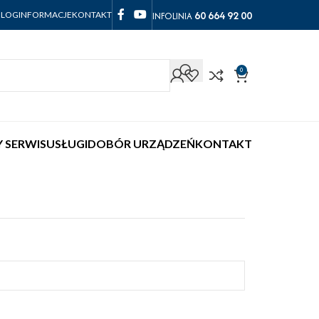
60 664 92 00
INFOLINIA
BLOG
INFORMACJE
KONTAKT
0
 SERWIS
USŁUGI
DOBÓR URZĄDZEŃ
KONTAKT