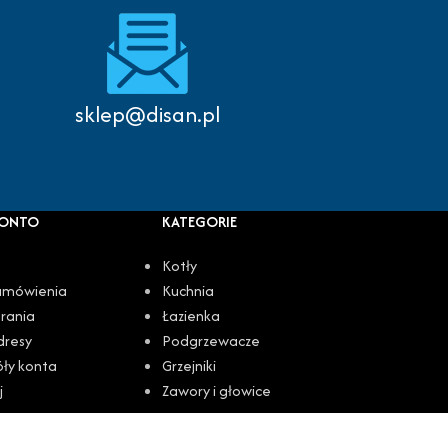
sklep@disan.pl
KONTO
KATEGORIE
Kotły
amówienia
Kuchnia
rania
Łazienka
dresy
Podgrzewacze
óły konta
Grzejniki
j
Zawory i głowice