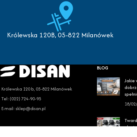
Królewska 120B, 05-822 Milanówek
BLOG
Jakie 
dobrz
Królewska 120 b, 05-822 Milanówek
spełni
Tel: (022) 724-90-95
18/02
E-mail: sklep@disan.pl
Twar
ukryty
Cię wi