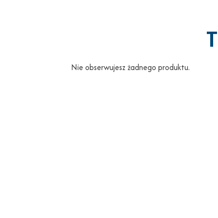
T
Nie obserwujesz żadnego produktu.