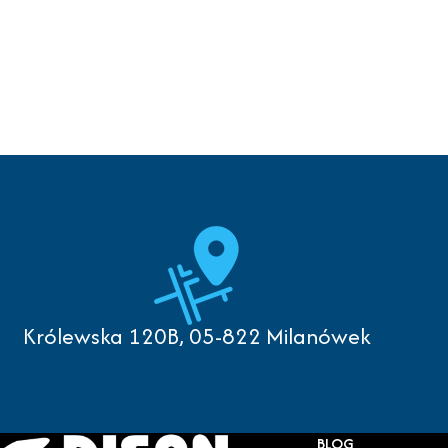
Królewska 120B, 05-822 Milanówek
BLOG