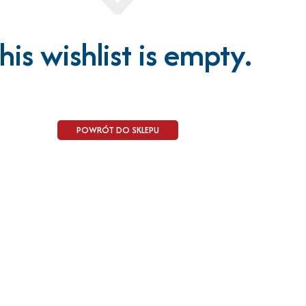
his wishlist is empty.
POWRÓT DO SKLEPU