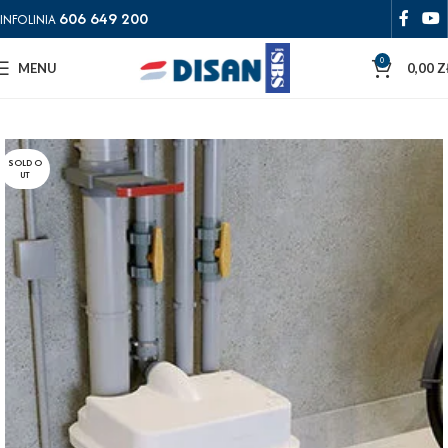
606 649 200
INFOLINIA
0
MENU
0,00
Z
SOLD O
UT