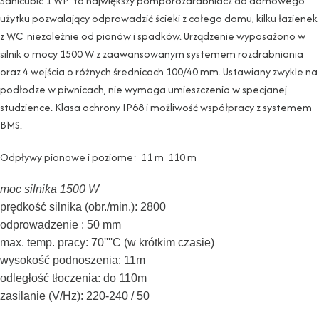
Sanicubic 1 WP to największy pomporozdrabniacz do domowego
użytku pozwalający odprowadzić ścieki z całego domu, kilku łazienek
z WC niezależnie od pionów i spadków. Urządzenie wyposażono w
silnik o mocy 1500 W z zaawansowanym systemem rozdrabniania
oraz 4 wejścia o różnych średnicach 100/40 mm. Ustawiany zwykle na
podłodze w piwnicach, nie wymaga umieszczenia w specjanej
studzience. Klasa ochrony IP68 i możliwość współpracy z systemem
BMS.
Odpływy pionowe i poziome:
11 m
110 m
moc silnika 1500 W
prędkość silnika (obr./min.): 2800
odprowadzenie : 50 mm
max. temp. pracy: 70''''C (w krótkim czasie)
wysokość podnoszenia: 11m
odległość tłoczenia: do 110m
zasilanie (V/Hz): 220-240 / 50