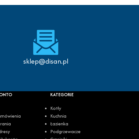
Autoryzowany serwis
sklep@disan.pl
KONTO
KATEGORIE
Kotły
amówienia
Kuchnia
rania
Łazienka
dresy
Podgrzewacze