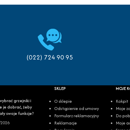
(022) 724 90 95
SKLEP
MOJE 
wybrać grzejniki i
O sklepie
Kokpit
e je dobrać, żeby
Odstąpienie od umowy
Moje z
ały swoje funkcje?
Formularz reklamacyjny
Do pob
/2026
Reklamacje
Moje a