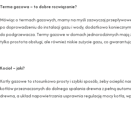
Terma gazowa – to dobre rozwiązanie?
Mówiąc o termach gazowych, mamy na myśli zazwyczaj przepływowe
po doprowadzeniu do instalacji gazu i wody, dodatkowo koniecznym
do podgrzewacza. Termy gazowe w domach jednorodzinnych mają zaz
tylko prostota obsługi, ale również niskie zużycie gazu, co gwarantuj
Kocioł – jaki?
Kotły gazowe to stosunkowo prosty i szybki sposób, żeby ocieplić nas
kotłów przeznaczonych do dolnego spalania drewna z pełną autom
drewna, a układ napowietrzania usprawnia regulację mocy kotła, wpł