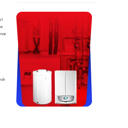
st
wa
nie
ych
Viessman, Immergas, Termet,
Fondital