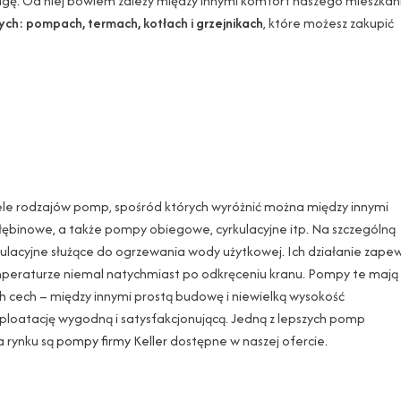
wagę. Od niej bowiem zależy między innymi komfort naszego mieszkan
ych: pompach, termach, kotłach i
grzejnikach
, które możesz zakupić
ele rodzajów pomp, spośród których wyróżnić można między innymi
ębinowe, a także pompy obiegowe, cyrkulacyjne itp. Na szczególną
lacyjne służące do ogrzewania wody użytkowej. Ich działanie zape
mperaturze niemal natychmiast po odkręceniu kranu. Pompy te mają
 cech – między innymi prostą budowę i niewielką wysokość
sploatację wygodną i satysfakcjonującą. Jedną z lepszych pomp
 rynku są
pompy firmy Keller
dostępne w naszej ofercie.