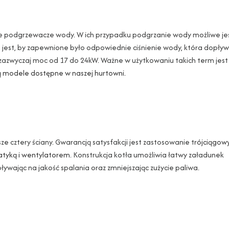
 podgrzewacze wody. W ich przypadku podgrzanie wody możliwe je
 jest, by zapewnione było odpowiednie ciśnienie wody, która dopły
wyczaj moc od 17 do 24kW. Ważne w użytkowaniu takich term jest 
ą
modele dostępne w naszej hurtowni
.
ze cztery ściany. Gwarancją satysfakcji jest zastosowanie t
rójciągow
atyką i wentylatorem
. Konstrukcja kotła umożliwia łatwy załadunek
ywając na jakość spalania oraz zmniejszając zużycie paliwa.