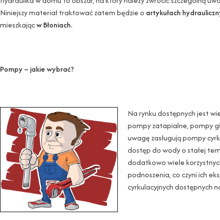
Hydraulika w domu to obszar, na który należy zwrócić szczególną u
Niniejszy materiał traktować zatem będzie o
artykułach hydrauliczn
mieszkając
w Błoniach.
Pompy – jakie wybrać?
Na rynku dostępnych jest wi
pompy zatapialne, pompy gł
uwagę zasługują pompy cyrku
dostęp do wody o stałej te
dodatkowo wiele korzystnych
podnoszenia, co czyni ich ek
cyrkulacyjnych dostępnych na