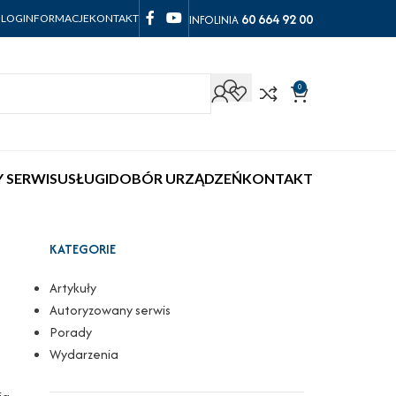
60 664 92 00
INFOLINIA
BLOG
INFORMACJE
KONTAKT
0
 SERWIS
USŁUGI
DOBÓR URZĄDZEŃ
KONTAKT
KATEGORIE
Artykuły
Autoryzowany serwis
Porady
Wydarzenia