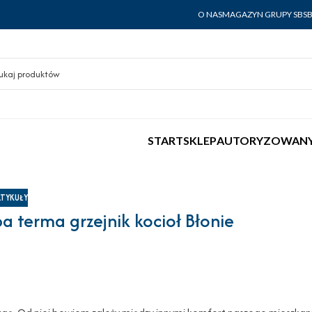
O NAS
MAGAZYN GRUPY SBS
START
SKLEP
AUTORYZOWANY
TYKUŁY
a terma grzejnik kocioł Błonie