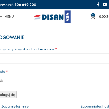
606 649 200
INFOLINIA
0
MENU
0,00
Z
OGOWANIE
zwa użytkownika lub adres e-mail
*
asło
*
aloguj się
Zapamiętaj mnie
Zapomniałeś has