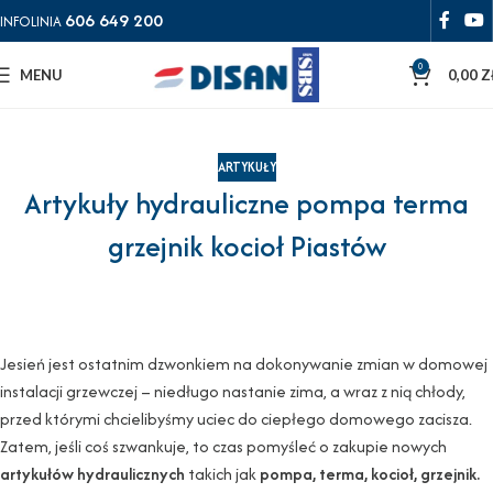
606 649 200
INFOLINIA
0
MENU
0,00
Z
ARTYKUŁY
Artykuły hydrauliczne pompa terma
grzejnik kocioł Piastów
Jesień jest ostatnim dzwonkiem na dokonywanie zmian w domowej
instalacji grzewczej – niedługo nastanie zima, a wraz z nią chłody,
przed którymi chcielibyśmy uciec do ciepłego domowego zacisza.
Zatem, jeśli coś szwankuje, to czas pomyśleć o zakupie nowych
artykułów hydraulicznych
takich jak
pompa, terma, kocioł, grzejnik.