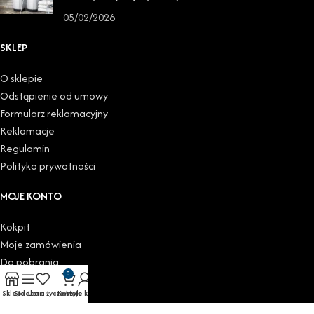
05/02/2026
SKLEP
O sklepie
Odstąpienie od umowy
Formularz reklamacyjny
Reklamacje
Regulamin
Polityka prywatności
MOJE KONTO
Kokpit
Moje zamówienia
Do pobrania
0
Moje adresy
Sklep
Sidebar
Lista życzeń
Koszyk
Moje konto
Szczegóły konta