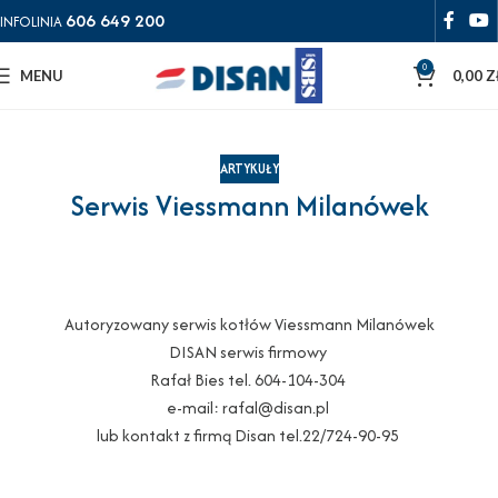
606 649 200
INFOLINIA
0
MENU
0,00
Z
ARTYKUŁY
Serwis Viessmann Milanówek
Autoryzowany serwis kotłów Viessmann Milanówek
DISAN serwis firmowy
Rafał Bies tel. 604-104-304
e-mail: rafal@disan.pl
lub kontakt z firmą Disan tel.22/724-90-95