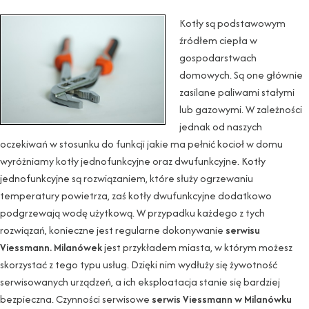
Kotły są podstawowym
źródłem ciepła w
gospodarstwach
domowych. Są one głównie
zasilane paliwami stałymi
lub gazowymi. W zależności
jednak od naszych
oczekiwań w stosunku do funkcji jakie ma pełnić kocioł w domu
wyróżniamy kotły jednofunkcyjne oraz dwufunkcyjne.
Kotły
jednofunkcyjne
są rozwiązaniem, które służy ogrzewaniu
temperatury powietrza, zaś kotły dwufunkcyjne dodatkowo
podgrzewają wodę użytkową. W przypadku każdego z tych
rozwiązań, konieczne jest regularne dokonywanie
serwisu
Viessmann. Milanówek
jest przykładem miasta, w którym możesz
skorzystać z tego typu usług. Dzięki nim wydłuży się żywotność
serwisowanych urządzeń, a ich eksploatacja stanie się bardziej
bezpieczna. Czynności serwisowe
serwis Viessmann w Milanówku