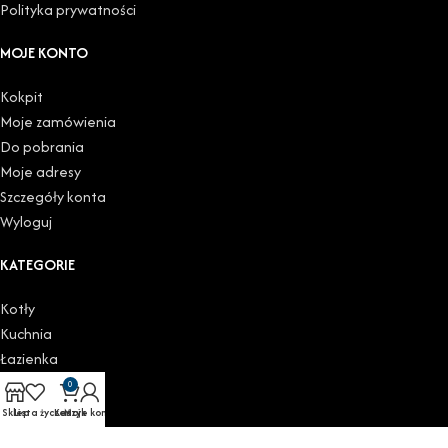
Polityka prywatności
MOJE KONTO
Kokpit
Moje zamówienia
Do pobrania
Moje adresy
Szczegóły konta
Wyloguj
KATEGORIE
Kotły
Kuchnia
Łazienka
Podgrzewacze
0
Grzejniki
Sklep
Lista życzeń
Koszyk
Moje konto
Zawory i głowice