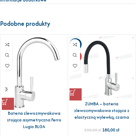
Podobne produkty
-10%
HOT
ZUMBA – bateria
zlewozmywakowa stojąca z
Bateria zlewozmywakowa
elastyczną wylewką, czarna
stojąca asymetryczna Ferro
Lugio BLG4
180,00
zł
200,00
zł