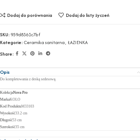
Dodaj do porównania
Dodaj do listy życzeń
SKU:
959d8361c7bf
Kategorie:
Ceramika sanitarna
,
ŁAZIENKA
Share:
Opis
Do kompletowania z deską sedesową.
Kolekcja
Nova Pro
Marka
KOLO
Kod Produktu
M33103
Wysokość
33.2 cm
Długość
53 cm
Szerokość
35 cm