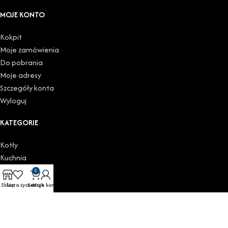
MOJE KONTO
Kokpit
Moje zamówienia
Do pobrania
Moje adresy
Szczegóły konta
Wyloguj
KATEGORIE
Kotły
Kuchnia
Łazienka
0
Podgrzewacze
Sklep
Lista życzeń
Koszyk
Moje konto
Grzejniki
Zawory i głowice
Copyright (c) 2025 | disan.pl