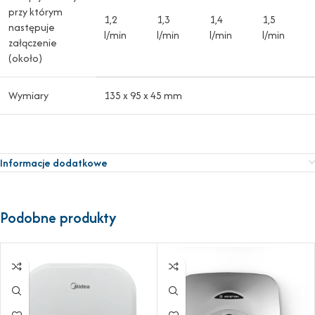
przy którym
1,2
1,3
1,4
1,5
następuje
l/min
l/min
l/min
l/min
załączenie
(około)
Wymiary
135 x 95 x 45 mm
Informacje dodatkowe
Podobne produkty