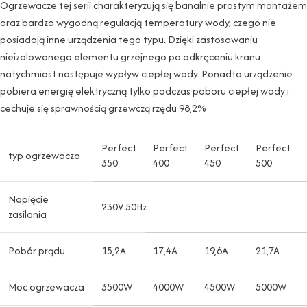
Ogrzewacze tej serii charakteryzują się banalnie prostym montażem
oraz bardzo wygodną regulacją temperatury wody, czego nie
posiadają inne urządzenia tego typu. Dzięki zastosowaniu
nieizolowanego elementu grzejnego po odkręceniu kranu
natychmiast następuje wypływ ciepłej wody. Ponadto urządzenie
pobiera energię elektryczną tylko podczas poboru ciepłej wody i
cechuje się sprawnością grzewczą rzędu 98,2%
Perfect
Perfect
Perfect
Perfect
typ ogrzewacza
350
400
450
500
Napięcie
230V 50Hz
zasilania
Pobór prądu
15,2A
17,4A
19,6A
21,7A
Moc ogrzewacza
3500W
4000W
4500W
5000W