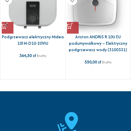
Podgrzewacz elektryczny Midea
Ariston ANDRIS R 10U EU
10l M-D10-20VIU
podumywalkowy – Elektryczny
podgrzewacz wody (3100331)
364,50
zł
Brutto
550,00
zł
Brutto