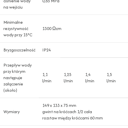
ciśnienie wody
0,65 MPa
na wejściu
Minimalne
rezystywność
1300 Ωcm
wody przy 15°C
Bryzgoszczelność
IP24
Przepływ wody
przy którym
1,1
1,25
1,4
1,5
następuje
l/min
l/min
l/min
l/min
załączenie
(około)
149 x 133 x 75 mm
Wymiary
gwint na króćcach 1/2 cala
rozstaw między króćcami 60 mm