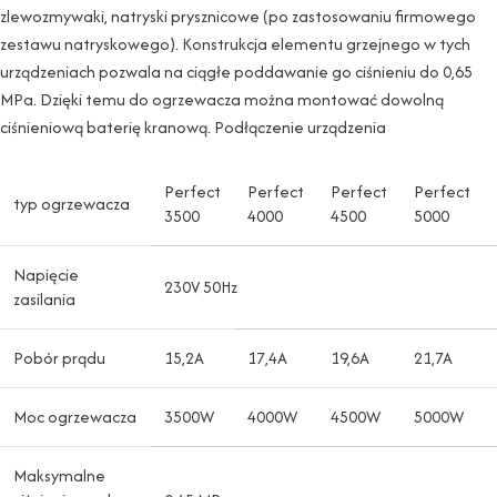
zlewozmywaki, natryski prysznicowe (po zastosowaniu firmowego
zestawu natryskowego). Konstrukcja elementu grzejnego w tych
urządzeniach pozwala na ciągłe poddawanie go ciśnieniu do 0,65
MPa. Dzięki temu do ogrzewacza można montować dowolną
ciśnieniową baterię kranową. Podłączenie urządzenia
Perfect
Perfect
Perfect
Perfect
typ ogrzewacza
3500
4000
4500
5000
Napięcie
230V 50Hz
zasilania
Pobór prądu
15,2A
17,4A
19,6A
21,7A
Moc ogrzewacza
3500W
4000W
4500W
5000W
Maksymalne