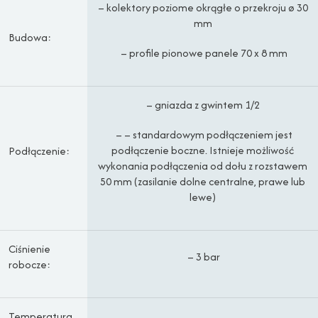
– kolektory poziome okrągłe o przekroju ø 30
mm
Budowa:
– profile pionowe panele 70 x 8 mm
– gniazda z gwintem 1/2
– – standardowym podłączeniem jest
podłączenie boczne. Istnieje możliwość
Podłączenie:
wykonania podłączenia od dołu z rozstawem
50 mm (zasilanie dolne centralne, prawe lub
lewe)
Ciśnienie
– 3 bar
robocze:
Temperatura