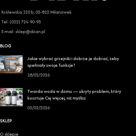
Królewska 120 b, 05-822 Milanówek
Tel: (022) 724-90-95
E-mail: sklep@disan.pl
BLOG
Jakie wybrać grzejniki i dobrze je dobrać, żeby
spełniały swoje funkcje?
18/02/2026
Twarda woda w domu — ukryty problem, który
kosztuje Cię więcej, niż myślisz
05/02/2026
SKLEP
O sklepie