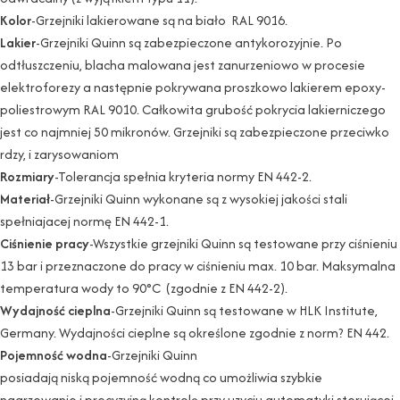
Kolor
-Grzejniki lakierowane są na biało RAL 9016.
Lakier
-Grzejniki Quinn są zabezpieczone antykorozyjnie. Po
odtłuszczeniu, blacha malowana jest zanurzeniowo w procesie
elektroforezy a następnie pokrywana proszkowo lakierem epoxy-
poliestrowym RAL 9010. Całkowita grubość pokrycia lakierniczego
jest co najmniej 50 mikronów. Grzejniki są zabezpieczone przeciwko
rdzy, i zarysowaniom
Rozmiary
-Tolerancja spełnia kryteria normy EN 442-2.
Materiał
-Grzejniki Quinn wykonane są z wysokiej jakości stali
spełniajacej normę EN 442-1.
Ciśnienie pracy
-Wszystkie grzejniki Quinn są testowane przy ciśnieniu
13 bar i przeznaczone do pracy w ciśnieniu max. 10 bar. Maksymalna
temperatura wody to 90°C (zgodnie z EN 442-2).
Wydajność cieplna
-Grzejniki Quinn są testowane w HLK Institute,
Germany. Wydajności cieplne są określone zgodnie z norm? EN 442.
Pojemność wodna
-Grzejniki Quinn
posiadają niską pojemność wodną co umożliwia szybkie
nagrzewanie i precyzyjną kontrolę przy uzyciu automatyki sterującej.