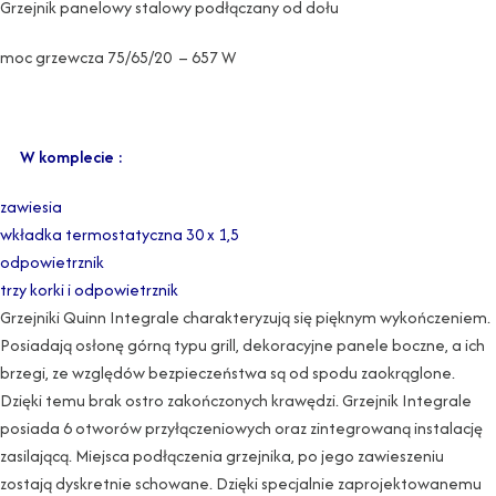
Grzejnik panelowy stalowy podłączany od dołu
moc grzewcza 75/65/20 – 657 W
W komplecie :
zawiesia
wkładka termostatyczna 30 x 1,5
odpowietrznik
trzy korki i odpowietrznik
Grzejniki Quinn Integrale charakteryzują się pięknym wykończeniem.
Posiadają osłonę górną typu grill, dekoracyjne panele boczne, a ich
brzegi, ze względów bezpieczeństwa są od spodu zaokrąglone.
Dzięki temu brak ostro zakończonych krawędzi. Grzejnik Integrale
posiada 6 otworów przyłączeniowych oraz zintegrowaną instalację
zasilającą. Miejsca podłączenia grzejnika, po jego zawieszeniu
zostają dyskretnie schowane. Dzięki specjalnie zaprojektowanemu