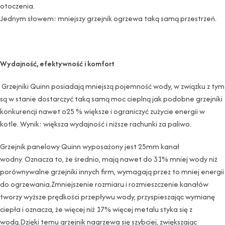
otoczenia.
Jednym słowem: mniejszy grzejnik ogrzewa taką samą przestrzeń.
Wydajność, efektywność i komfort
Grzejniki Quinn posiadają mniejszą pojemność wody, w związku z tym
są w stanie dostarczyć taką samą moc cieplną jak podobne grzejniki
konkurencji nawet o25 % większe i ograniczyć zużycie energii w
kotle. Wynik: większa wydajność i niższe rachunki za paliwo.
Grzejnik panelowy Quinn wyposażony jest 25mm kanał
wodny. Oznacza to, że średnio, mają nawet do 31% mniej wody niż
porównywalne grzejniki innych firm, wymagają przez to mniej energii
do ogrzewania.Zmniejszenie rozmiaru i rozmieszczenie kanałów
tworzy wyższe prędkości przepływu wody, przyspieszając wymianę
ciepła i oznacza, że ​​więcej niż 17% więcej metalu styka się z
wodą.Dzięki temu grzejnik nagrzewa się szybciej, zwiększając