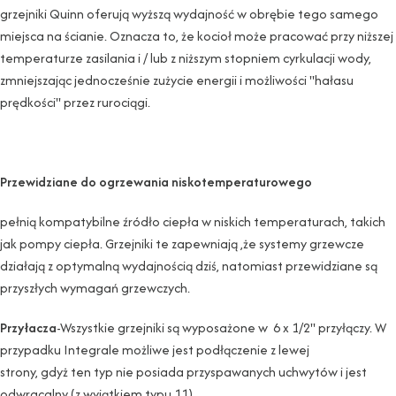
grzejniki Quinn oferują wyższą wydajność w obrębie tego samego
miejsca na ścianie. Oznacza to, że kocioł może pracować przy niższej
temperaturze zasilania i / lub z niższym stopniem cyrkulacji wody,
zmniejszając jednocześnie zużycie energii i możliwości "hałasu
prędkości" przez rurociągi.
Przewidziane do ogrzewania niskotemperaturowego
pełnią kompatybilne źródło ciepła w niskich temperaturach, takich
jak pompy ciepła. Grzejniki te zapewniają ,że systemy grzewcze
działają z optymalną wydajnością dziś, natomiast przewidziane są
przyszłych wymagań grzewczych.
Przyłacza
-Wszystkie grzejniki są wyposażone w 6 x 1/2" przyłączy. W
przypadku Integrale możliwe jest podłączenie z lewej
strony, gdyż ten typ nie posiada przyspawanych uchwytów i jest
odwracalny (z wyjątkiem typu 11).