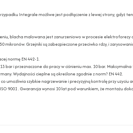
 przypadku Integrale możliwe jest podłączenie z lewej strony, gdyż t
zczeniu, blacha malowana jest zanurzeniowo w procesie elektrofore
 50 mikronów. Grzejniki są zabezpieczone przeciwko rdzy, i zarysowan
jacej normę EN 442-1.
iu 13 bar i przeznaczone do pracy w ciśnieniu max. 10 bar. Maksymal
ermany. Wydajności cieplne są określone zgodnie z norm? EN 442.
co umożliwia szybkie nagrzewanie i precyzyjną kontrolę przy uzyciu a
 ISO 9001 . Gwarancja wynosi 10 lat pod warunkiem, że montażu dok