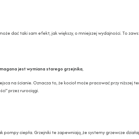
 może dać taki sam efekt, jak większy, o mniejszej wydajności. To zaw
ymagana jest wymiana starego grzejnika
,
ca na ścianie. Oznacza to, że kocioł może pracować przy niższej temp
ci" przez rurociągi.
ak pompy ciepła. Grzejniki te zapewniają ,że systemy grzewcze dział