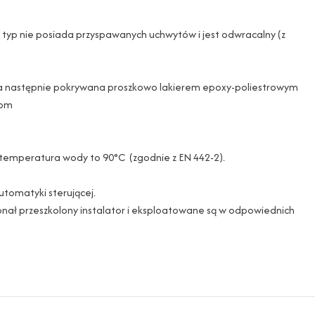
en typ nie posiada przyspawanych uchwytów i jest odwracalny (z
zy a następnie pokrywana proszkowo lakierem epoxy-poliestrowym
iom
na temperatura wody to 90°C (zgodnie z EN 442-2).
utomatyki sterującej.
onał przeszkolony instalator i eksploatowane są w odpowiednich