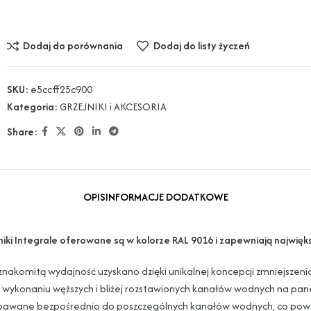
Dodaj do porównania
Dodaj do listy życzeń
SKU:
e5ccff25c900
Kategoria:
GRZEJNIKI i AKCESORIA
Share:
OPIS
INFORMACJE DODATKOWE
niki Integrale oferowane są w kolorze RAL 9016 i zapewniają najwię
znakomitą wydajność uzyskano dzięki unikalnej koncepcji zmniejszeni
i wykonaniu węższych i bliżej rozstawionych kanałów wodnych na pane
pawane bezpośrednio do poszczególnych kanałów wodnych, co powod