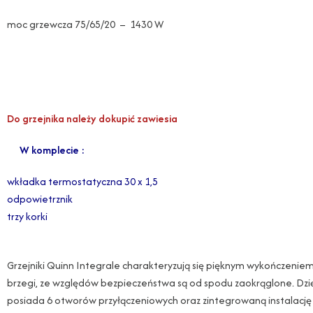
moc grzewcza 75/65/20 – 1430 W
Do grzejnika należy dokupić zawiesia
W komplecie :
wkładka termostatyczna 30 x 1,5
odpowietrznik
trzy korki
Grzejniki Quinn Integrale charakteryzują się pięknym wykończeniem.
brzegi, ze względów bezpieczeństwa są od spodu zaokrąglone. Dzię
posiada 6 otworów przyłączeniowych oraz zintegrowaną instalację z