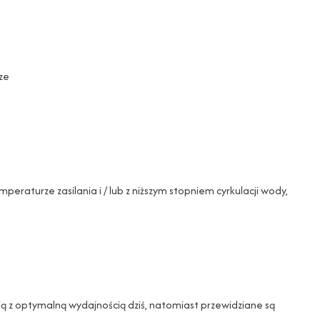
sze
eraturze zasilania i / lub z niższym stopniem cyrkulacji wody,
ają z optymalną wydajnością dziś, natomiast przewidziane są