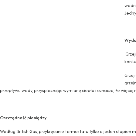
wodny
Jedny
Wydaj
Grzej
konku
Grzej
grzej
przepływu wody, przyspieszając wymianę ciepła i oznacza, że ​​więcej 
Oszczędność pieniędzy
Według British Gas, przykręcanie termostatu tylko o jeden stopień 