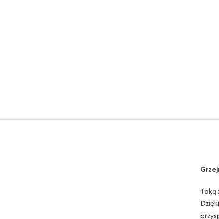
Grzej
Taką 
Dzięk
przys