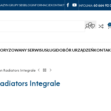
60 664 92 
INFOLINIA
AZYN GRUPY SBS
BLOG
INFORMACJE
KONTAKT
0
ORYZOWANY SERWIS
USŁUGI
DOBÓR URZĄDZEŃ
KONTAK
nn Radiators Integrale
diators Integrale