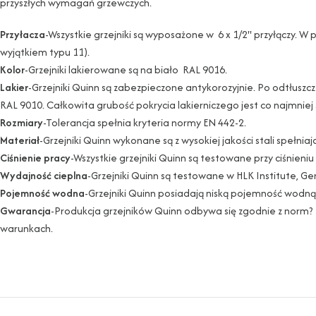
przyszłych wymagań grzewczych.
Przyłacza
-Wszystkie grzejniki są wyposażone w 6 x 1/2" przyłączy. W
wyjątkiem typu 11).
Kolor
-Grzejniki lakierowane są na biało RAL 9016.
Lakier
-Grzejniki Quinn są zabezpieczone antykorozyjnie. Po odtłus
RAL 9010. Całkowita grubość pokrycia lakierniczego jest co najmniej
Rozmiary
-Tolerancja spełnia kryteria normy EN 442-2.
Materiał
-Grzejniki Quinn wykonane są z wysokiej jakości stali spełnia
Ciśnienie pracy
-Wszystkie grzejniki Quinn są testowane przy ciśnien
Wydajność cieplna
-Grzejniki Quinn są testowane w HLK Institute, G
Pojemność wodna
-Grzejniki Quinn posiadają niską pojemność wodną 
Gwarancja
-Produkcja grzejników Quinn odbywa się zgodnie z norm?
warunkach.