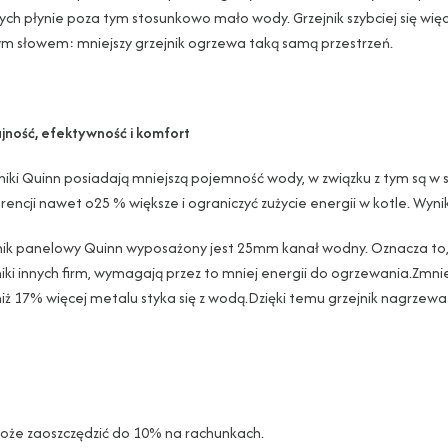
ch płynie poza tym stosunkowo mało wody. Grzejnik szybciej się więc
m słowem: mniejszy grzejnik ogrzewa taką samą przestrzeń.
ność, efektywność i komfort
niki Quinn posiadają mniejszą pojemność wody, w związku z tym są w 
rencji nawet o25 % większe i ograniczyć zużycie energii w kotle. Wynik
nik panelowy Quinn wyposażony jest 25mm kanał wodny. Oznacza to,
niki innych firm, wymagają przez to mniej energii do ogrzewania.Zmni
niż 17% więcej metalu styka się z wodą.Dzięki temu grzejnik nagrzewa 
może zaoszczędzić do 10% na rachunkach.