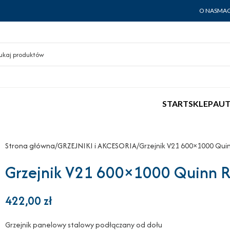
O NAS
MAG
START
SKLEP
AUT
Strona główna
GRZEJNIKI i AKCESORIA
Grzejnik V21 600×1000 Qui
Grzejnik V21 600×1000 Quinn Ra
422,00
zł
Grzejnik panelowy stalowy podłączany od dołu