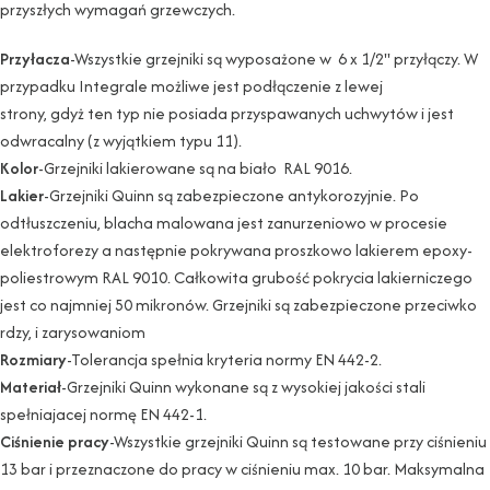
przyszłych wymagań grzewczych.
Przyłacza
-Wszystkie grzejniki są wyposażone w 6 x 1/2" przyłączy. W
przypadku Integrale możliwe jest podłączenie z lewej
strony, gdyż ten typ nie posiada przyspawanych uchwytów i jest
odwracalny (z wyjątkiem typu 11).
Kolor
-Grzejniki lakierowane są na biało RAL 9016.
Lakier
-Grzejniki Quinn są zabezpieczone antykorozyjnie. Po
odtłuszczeniu, blacha malowana jest zanurzeniowo w procesie
elektroforezy a następnie pokrywana proszkowo lakierem epoxy-
poliestrowym RAL 9010. Całkowita grubość pokrycia lakierniczego
jest co najmniej 50 mikronów. Grzejniki są zabezpieczone przeciwko
rdzy, i zarysowaniom
Rozmiary
-Tolerancja spełnia kryteria normy EN 442-2.
Materiał
-Grzejniki Quinn wykonane są z wysokiej jakości stali
spełniajacej normę EN 442-1.
Ciśnienie pracy
-Wszystkie grzejniki Quinn są testowane przy ciśnieniu
13 bar i przeznaczone do pracy w ciśnieniu max. 10 bar. Maksymalna