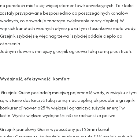
na panelach mieści się więcej elementów konwekcyjnych. Te z kolei
zostały przyspawane bezpośrednio do poszczególnych kanałów
wodnych, co powoduje znaczące zwiększenie mocy cieplnej. W
wąskich kanałach wodnych płynie poza tym stosunkowo mało wody.
Grzejnik szybciej się więc nagrzewa i szybciej oddaje ciepło do
otoczenia.
Jednym słowem: mniejszy grzejnik ogrzewa taką samą przestrzeń.
Wydajność, efektywność i komfort
Grzejniki Quinn posiadają mniejszą pojemność wody, w związku z tym
są w stanie dostarczyć taką samą moc cieplną jak podobne grzejniki
konkurencji nawet o25 % większe i ograniczyć zużycie energii w
kotle. Wynik: większa wydajność i niższe rachunki za paliwo.
Grzejnik panelowy Quinn wyposażony jest 25mm kanał
wodny. Oznacza to, że średnio, mają nawet do 31% mniej wody niż