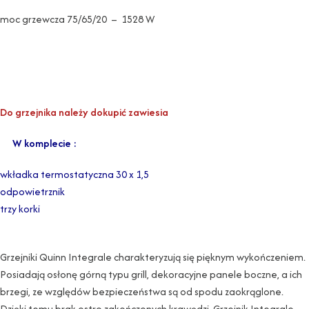
moc grzewcza 75/65/20 – 1528 W
Do grzejnika należy dokupić zawiesia
W komplecie :
wkładka termostatyczna 30 x 1,5
odpowietrznik
trzy korki
Grzejniki Quinn Integrale charakteryzują się pięknym wykończeniem.
Posiadają osłonę górną typu grill, dekoracyjne panele boczne, a ich
brzegi, ze względów bezpieczeństwa są od spodu zaokrąglone.
Dzięki temu brak ostro zakończonych krawędzi. Grzejnik Integrale