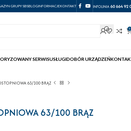
60 664 92 
INFOLINIA
AZYN GRUPY SBS
BLOG
INFORMACJE
KONTAKT
0
ORYZOWANY SERWIS
USŁUGI
DOBÓR URZĄDZEŃ
KONTAK
OSTOPNIOWA 63/100 BRĄZ
OPNIOWA 63/100 BRĄZ