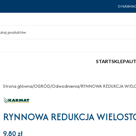
O NAS
MAG
START
SKLEP
AUT
Strona główna
OGRÓD
Odwodnienia
RYNNOWA REDUKCJA WIEL
RYNNOWA REDUKCJA WIELOST
9,80
zł