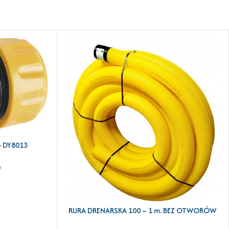
o DY8013
o
RURA DRENARSKA 100 – 1 m. BEZ OTWORÓW
DODAJ DO KOSZYKA