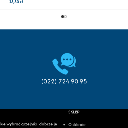
15,50
zł
(022) 724 90 95
SKLEP
kie wybrać grzejniki i dobrze je
O sklepie