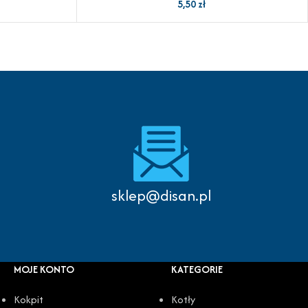
5,50
zł
sklep@disan.pl
MOJE KONTO
KATEGORIE
Kokpit
Kotły