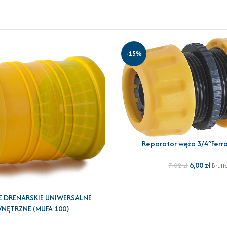
-15%
Reparator węża 3/4″Ferr
DODAJ DO KOSZYKA
6,00
zł
7,02
zł
Brutt
E DRENARSKIE UNIWERSALNE
YKA
NĘTRZNE (MUFA 100)