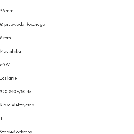
28 mm
Ø przewodu tłocznego
8 mm
Moc silnika
60 W
Zasilanie
220-240 V/50 Hz
Klasa elektryczna
1
Stopień ochrony