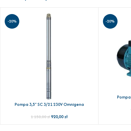
-20%
-20%
Pompa
DODAJ DO KOSZ
Pompa 3,5” SC 3/21 230V Omnigena
DODAJ DO KOSZYKA
920,00
zł
1 150,00
zł