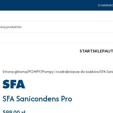
O NAS
MAG
START
SKLEP
AUT
Strona główna
POMPY
Pompy i rozdrabniacze do ścieków
SFA San
SFA Sanicondens Pro
599,00
zł