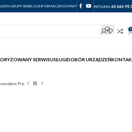
60 664 92 
INFOLINIA
AZYN GRUPY SBS
BLOG
INFORMACJE
KONTAKT
0
ORYZOWANY SERWIS
USŁUGI
DOBÓR URZĄDZEŃ
KONTAK
icondens Pro