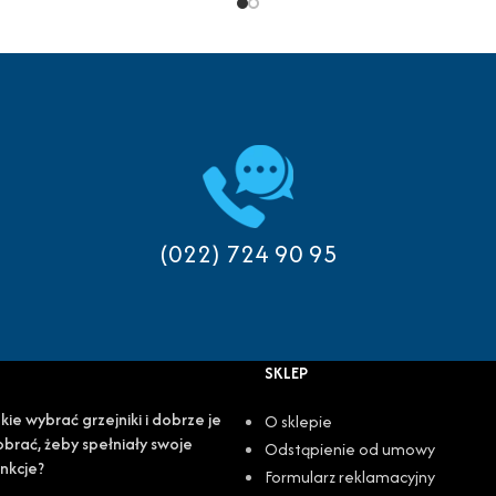
(022) 724 90 95
SKLEP
kie wybrać grzejniki i dobrze je
O sklepie
brać, żeby spełniały swoje
Odstąpienie od umowy
nkcje?
Formularz reklamacyjny