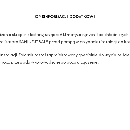
OPIS
INFORMACJE DODATKOWE
skroplin z kotłów, urządzeń klimatyzacyjnych i lad chłodniczych. U
eutralizatora SANINEUTRAL® przed pompą w przypadku instalacji do ko
acji. Zbiornik został zaprojektowany specjalnie do użycia ze ściek
 pomocą przewodu wyprowadzonego poza urządzenie.