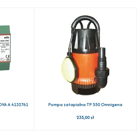
OVA A 4132761
Pompa zatapialna TP 550 Omnigena
DODAJ DO KOSZYKA
235,00
zł