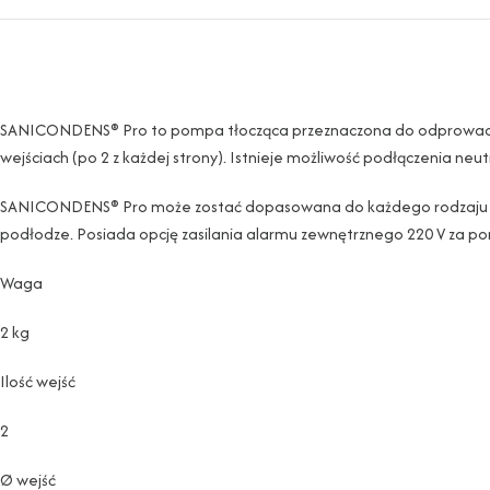
SANICONDENS® Pro to pompa tłocząca przeznaczona do odprowadzania 
wejściach (po 2 z każdej strony). Istnieje możliwość podłączenia n
SANICONDENS® Pro może zostać dopasowana do każdego rodzaju instal
podłodze. Posiada opcję zasilania alarmu zewnętrznego 220 V za
Waga
2 kg
Ilość wejść
2
Ø wejść