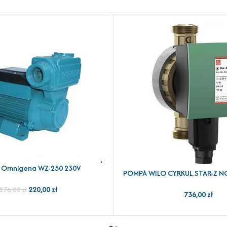
 Omnigena WZ-250 230V
YKA
POMPA WILO CYRKUL.STAR-Z N
DODAJ DO KOSZYKA
220,00
zł
276,00
zł
736,00
zł