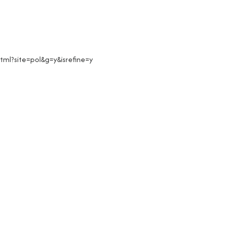
html?site=pol&g=y&isrefine=y