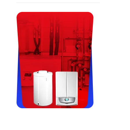
Viessman, Immergas, Termet,
Fondital