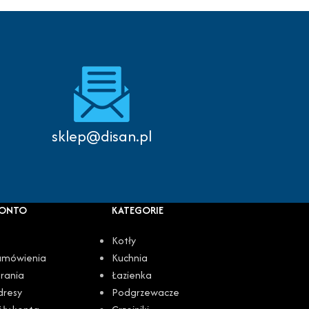
Autoryzowany serwis
sklep@disan.pl
KONTO
KATEGORIE
Kotły
amówienia
Kuchnia
rania
Łazienka
dresy
Podgrzewacze