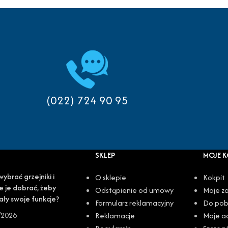
(022) 724 90 95
SKLEP
MOJE 
wybrać grzejniki i
O sklepie
Kokpit
e je dobrać, żeby
Odstąpienie od umowy
Moje z
ały swoje funkcje?
Formularz reklamacyjny
Do pob
/2026
Reklamacje
Moje a