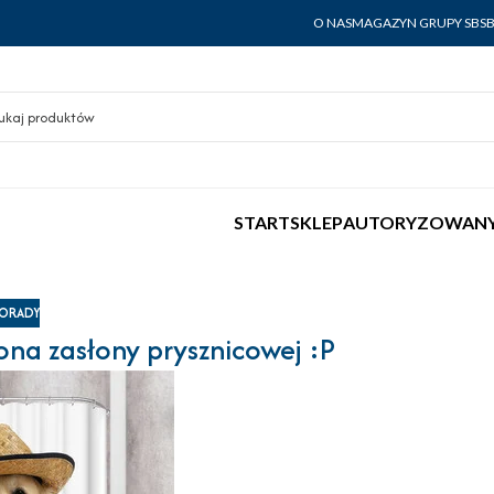
O NAS
MAGAZYN GRUPY SBS
START
SKLEP
AUTORYZOWANY
ORADY
ona zasłony prysznicowej :P