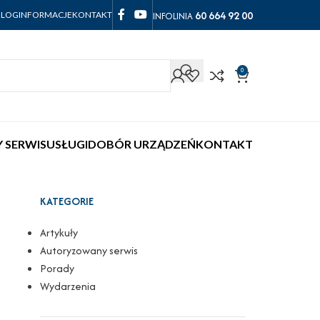
60 664 92 00
INFOLINIA
BLOG
INFORMACJE
KONTAKT
0
 SERWIS
USŁUGI
DOBÓR URZĄDZEŃ
KONTAKT
KATEGORIE
Artykuły
Autoryzowany serwis
Porady
Wydarzenia