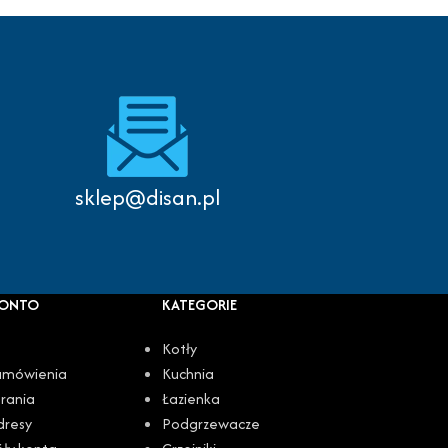
Autoryzowany serwis
sklep@disan.pl
KONTO
KATEGORIE
Kotły
amówienia
Kuchnia
rania
Łazienka
dresy
Podgrzewacze