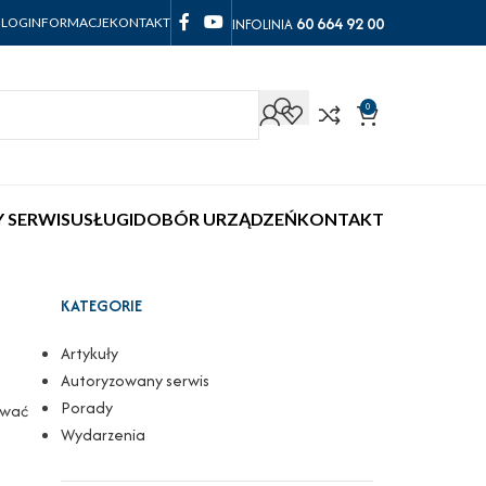
60 664 92 00
INFOLINIA
BLOG
INFORMACJE
KONTAKT
0
 SERWIS
USŁUGI
DOBÓR URZĄDZEŃ
KONTAKT
KATEGORIE
Artykuły
Autoryzowany serwis
Porady
ować
Wydarzenia