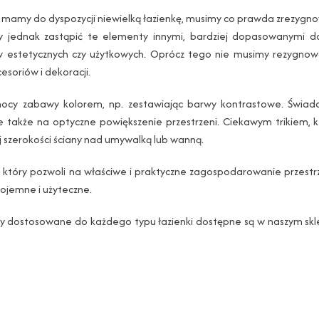
y mamy do dyspozycji niewielką łazienkę, musimy co prawda zrezygn
my jednak zastąpić te elementy innymi, bardziej dopasowanymi do
ów estetycznych czy użytkowych. Oprócz tego nie musimy rezygnow
esoriów i dekoracji.
mocy zabawy kolorem, np. zestawiając barwy kontrastowe. Świa
e także na optyczne powiększenie przestrzeni. Ciekawym trikiem, k
ej szerokości ściany nad umywalką lub wanną.
 który pozwoli na właściwe i praktyczne zagospodarowanie przestrz
pojemne i użyteczne.
ty dostosowane do każdego typu łazienki dostępne są w naszym skl