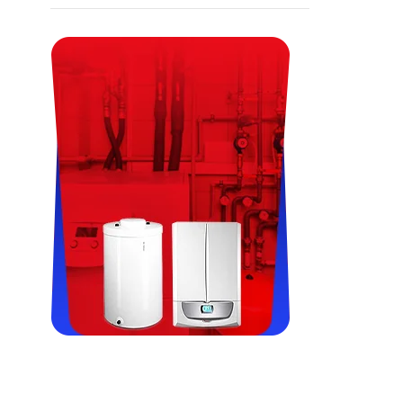
Viessman, Immergas, Termet,
Fondital