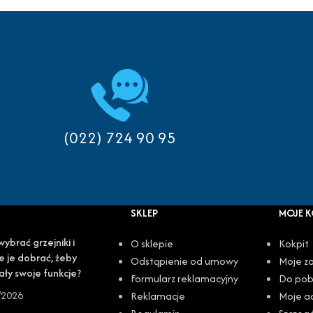
(022) 724 90 95
SKLEP
MOJE 
wybrać grzejniki i
O sklepie
Kokpit
e je dobrać, żeby
Odstąpienie od umowy
Moje z
ały swoje funkcje?
Formularz reklamacyjny
Do pob
/2026
Reklamacje
Moje a