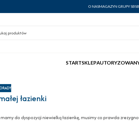
O NAS
MAGAZYN GRUPY SBS
START
SKLEP
AUTORYZOWANY
ORADY
małej łazienki
y mamy do dyspozycji niewielką łazienkę, musimy co prawda zrezygn