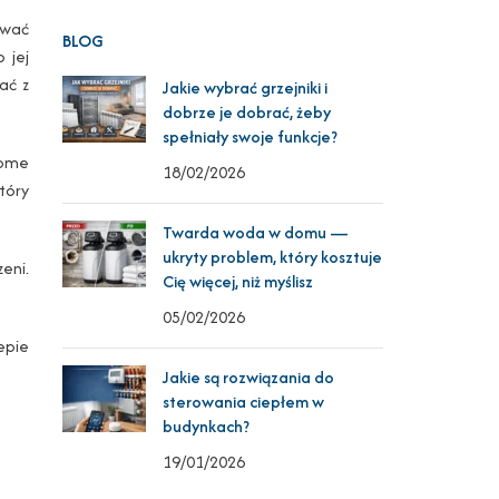
ować
BLOG
 jej
ać z
Jakie wybrać grzejniki i
dobrze je dobrać, żeby
spełniały swoje funkcje?
dome
18/02/2026
tóry
Twarda woda w domu —
ukryty problem, który kosztuje
eni.
Cię więcej, niż myślisz
05/02/2026
epie
Jakie są rozwiązania do
sterowania ciepłem w
budynkach?
19/01/2026