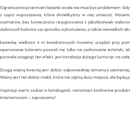
Ograniczona przestrzeń łazienki wcale nie musi być problemem. Gd
z części wyposażenia, które chcielibyśmy w niej umieścić. Może
rozmiarów, bez konieczności rezygnowania z jakichkolwiek walor
ulubionych kolorów czy sposobu wykończenia, a także niewielkich akc
Łazienkę wielkości 4 m kwadratowych możemy urządzić przy po
operowanie kolorami pozwoli nie tylko na zachowanie estetyki, al
pozwala osiągnąć ten efekt, jest instalacja dużego lustra np. na cał
Drugą ważną kwestią jest dobór odpowiedniej armatury sanitarnej,
Ważny jest też dobór mebli, które nie zajmą dużo miejsca, ale będą 
Inspiracji warto szukać w katalogach, natomiast konkretne produk
internetowym – zapraszamy!