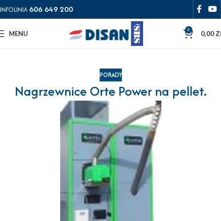
606 649 200
INFOLINIA
0
MENU
0,00
Z
PORADY
Nagrzewnice Orte Power na pellet.