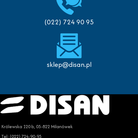
(022) 724 90 95
sklep@disan.pl
Królewska 120 b, 05-822 Milanówek
Tel: (022) 724-90-95