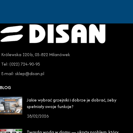
Królewska 120 b, 05-822 Milanówek
Tel: (022) 724-90-95
E-mail: sklep@disan.pl
BLOG
Jakie wybrać grzejniki i dobrze je dobrać, żeby
spełniały swoje funkcje?
18/02/2026
Twarda woda w domu — ukryty problem, który