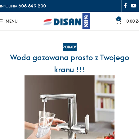
606 649 200
INFOLINIA
0
MENU
0,00
Z
PORADY
Woda gazowana prosto z Twojego
kranu !!!