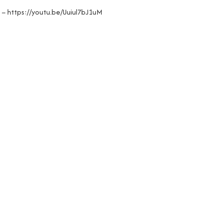
–
https://youtu.be/Uuiul7bJ1uM