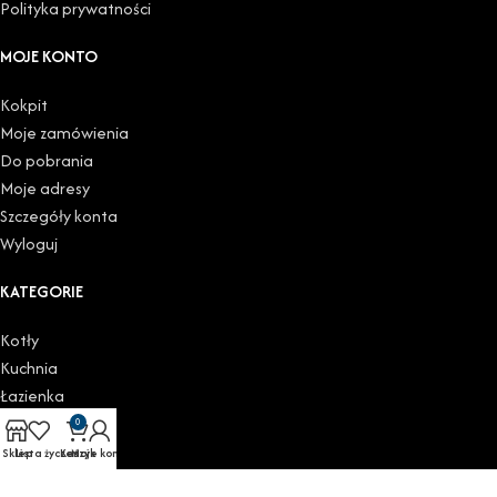
Polityka prywatności
MOJE KONTO
Kokpit
Moje zamówienia
Do pobrania
Moje adresy
Szczegóły konta
Wyloguj
KATEGORIE
Kotły
Kuchnia
Łazienka
Podgrzewacze
0
Grzejniki
Sklep
Lista życzeń
Koszyk
Moje konto
Zawory i głowice