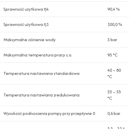
Sprawność użytkowa η4
90,4 %
Sprawność użytkowa η1
100,0 %
Maksymalne ciśnienie wody
3 bar
Maksymalna temperatura pracy c.o.
95 °C
40 – 80
Temperatura nastawiana standardowa
°C
25 – 55
Temperatura nastawiana zredukowana
°C
Wysokość podnoszenia pompy przy przepływie 0
0,6 bar
3,3 – 31,4