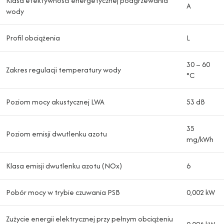
Klasa efektywności energetycznej podgrzewania
A
wody
Profil obciążenia
L
30 – 60
Zakres regulacji temperatury wody
°C
Poziom mocy akustycznej LWA
53 dB
35
Poziom emisji dwutlenku azotu
mg/kWh
Klasa emisji dwutlenku azotu (NOx)
6
Pobór mocy w trybie czuwania PSB
0,002 kW
Zużycie energii elektrycznej przy pełnym obciążeniu