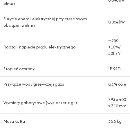
0,096 kW
elmax
Zużycie energii elektrycznej przy częściowym
0,064 kW
obciążeniu elmin
~ 230
Rodzaj i napięcie prądu elektrycznego
±10%/
50Hz V
Stopień ochrony
IPX4D
Przyłącze wody grzewczej i gazu
G3/4 cale
793 x 400
Wymiary gabarytowe (wys. x szer. x gł.)
x 310 mm
Masa kotła
36,5 kg