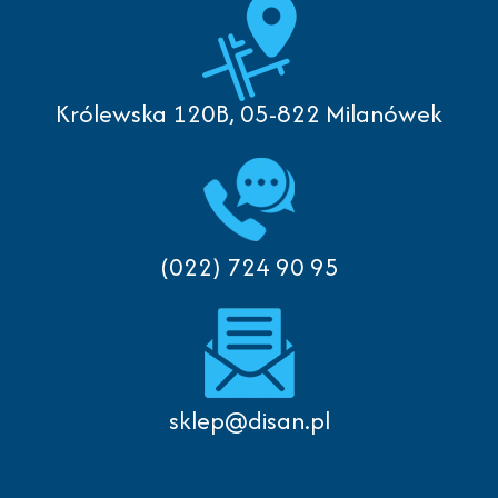
Królewska 120B, 05-822 Milanówek
(022) 724 90 95
sklep@disan.pl