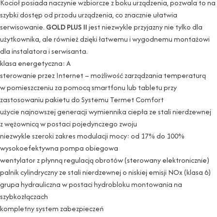
Kocioł posiada naczynie wzbiorcze z boku urządzenia, pozwala to na
szybki dostęp od przodu urządzenia, co znacznie ułatwia
serwisowanie.
GOLD PLUS II
jest niezwykle przyjazny nie tylko dla
użytkownika, ale również dzięki łatwemu i wygodnemu montażowi
dla instalatora i serwisanta.
klasa energetyczna: A
sterowanie przez Internet – możliwość zarządzania temperaturą
w pomieszczeniu za pomocą smartfonu lub tabletu przy
zastosowaniu pakietu do Systemu Termet Comfort
użycie najnowszej generacji wymiennika ciepła ze stali nierdzewnej
z wężownicą w postaci pojedynczego zwoju
niezwykle szeroki zakres modulacji mocy: od 17% do 100%
wysokoefektywna pompa obiegowa
wentylator z płynną regulacją obrotów (sterowany elektronicznie)
palnik cylindryczny ze stali nierdzewnej o niskiej emisji NOx (klasa 6)
grupa hydrauliczna w postaci hydrobloku montowania na
szybkozłączach
kompletny system zabezpieczeń