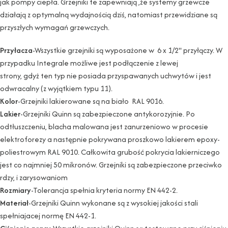
jak pompy ciepła. Grzejniki te zapewniają ,że systemy grzewcze
działają z optymalną wydajnością dziś, natomiast przewidziane są
przyszłych wymagań grzewczych.
Przyłacza
-Wszystkie grzejniki są wyposażone w 6 x 1/2" przyłączy. W
przypadku Integrale możliwe jest podłączenie z lewej
strony, gdyż ten typ nie posiada przyspawanych uchwytów i jest
odwracalny (z wyjątkiem typu 11).
Kolor
-Grzejniki lakierowane są na biało RAL 9016.
Lakier
-Grzejniki Quinn są zabezpieczone antykorozyjnie. Po
odtłuszczeniu, blacha malowana jest zanurzeniowo w procesie
elektroforezy a następnie pokrywana proszkowo lakierem epoxy-
poliestrowym RAL 9010. Całkowita grubość pokrycia lakierniczego
jest co najmniej 50 mikronów. Grzejniki są zabezpieczone przeciwko
rdzy, i zarysowaniom
Rozmiary
-Tolerancja spełnia kryteria normy EN 442-2.
Materiał
-Grzejniki Quinn wykonane są z wysokiej jakości stali
spełniajacej normę EN 442-1.