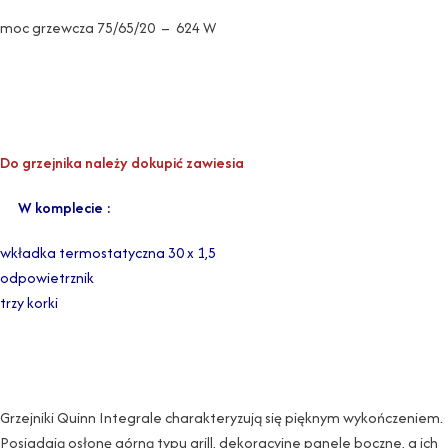
moc grzewcza 75/65/20 – 624 W
Do grzejnika należy dokupić zawiesia
W komplecie :
wkładka termostatyczna 30 x 1,5
odpowietrznik
trzy korki
Grzejniki Quinn Integrale charakteryzują się pięknym wykończeniem.
Posiadają osłonę górną typu grill, dekoracyjne panele boczne, a ich