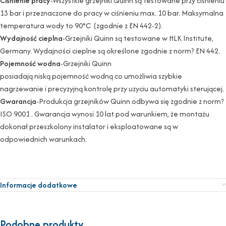
Ciśnienie pracy
-Wszystkie grzejniki Quinn są testowane przy ciśnieniu
13 bar i przeznaczone do pracy w ciśnieniu max. 10 bar. Maksymalna
temperatura wody to 90°C (zgodnie z EN 442-2).
Wydajność cieplna
-Grzejniki Quinn są testowane w HLK Institute,
Germany. Wydajności cieplne są określone zgodnie z norm? EN 442.
Pojemność wodna
-Grzejniki Quinn
posiadają niską pojemność wodną co umożliwia szybkie
nagrzewanie i precyzyjną kontrolę przy uzyciu automatyki sterującej.
Gwarancja
-Produkcja grzejników Quinn odbywa się zgodnie z norm?
ISO 9001 . Gwarancja wynosi 10 lat pod warunkiem, że montażu
dokonał przeszkolony instalator i eksploatowane są w
odpowiednich warunkach.
Informacje dodatkowe
Podobne produkty