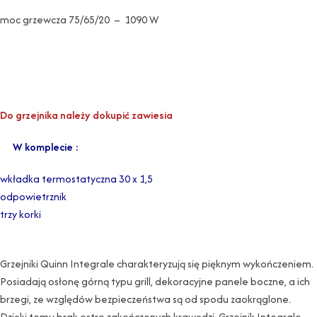
moc grzewcza 75/65/20 – 1090 W
Do grzejnika należy dokupić zawiesia
W komplecie :
wkładka termostatyczna 30 x 1,5
odpowietrznik
trzy korki
Grzejniki Quinn Integrale charakteryzują się pięknym wykończeniem.
Posiadają osłonę górną typu grill, dekoracyjne panele boczne, a ich
brzegi, ze względów bezpieczeństwa są od spodu zaokrąglone.
Dzięki temu brak ostro zakończonych krawędzi. Grzejnik Integrale