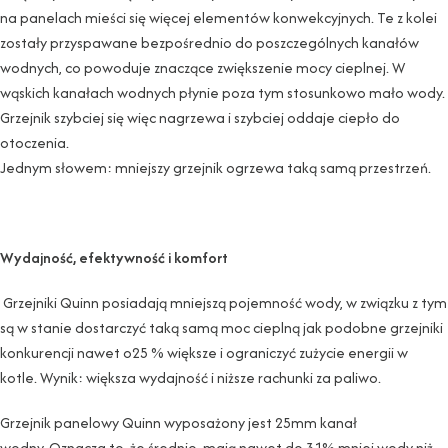
na panelach mieści się więcej elementów konwekcyjnych. Te z kolei
zostały przyspawane bezpośrednio do poszczególnych kanałów
wodnych, co powoduje znaczące zwiększenie mocy cieplnej. W
wąskich kanałach wodnych płynie poza tym stosunkowo mało wody.
Grzejnik szybciej się więc nagrzewa i szybciej oddaje ciepło do
otoczenia.
Jednym słowem: mniejszy grzejnik ogrzewa taką samą przestrzeń.
Wydajność, efektywność i komfort
Grzejniki Quinn posiadają mniejszą pojemność wody, w związku z tym
są w stanie dostarczyć taką samą moc cieplną jak podobne grzejniki
konkurencji nawet o25 % większe i ograniczyć zużycie energii w
kotle. Wynik: większa wydajność i niższe rachunki za paliwo.
Grzejnik panelowy Quinn wyposażony jest 25mm kanał
wodny. Oznacza to, że średnio, mają nawet do 31% mniej wody niż