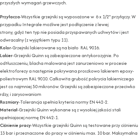
przyszłych wymagań grzewczych.
Przyłacza
-Wszystkie grzejniki są wyposażone w 6 x 1/2" przyłączy. W
przypadku Integrale możliwe jest podłączenie z lewej
strony, gdyż ten typ nie posiada przyspawanych uchwytów i jest
odwracalny (z wyjątkiem typu 11).
Kolor
-Grzejniki lakierowane są na biało RAL 9016.
Lakier
-Grzejniki Quinn są zabezpieczone antykorozyjnie. Po
odtłuszczeniu, blacha malowana jest zanurzeniowo w procesie
elektroforezy a następnie pokrywana proszkowo lakierem epoxy-
poliestrowym RAL 9010. Całkowita grubość pokrycia lakierniczego
jest co najmniej 50 mikronów. Grzejniki są zabezpieczone przeciwko
rdzy, i zarysowaniom
Rozmiary
-Tolerancja spełnia kryteria normy EN 442-2.
Materiał
-Grzejniki Quinn wykonane są z wysokiej jakości stali
spełniajacej normę EN 442-1.
Ciśnienie pracy
-Wszystkie grzejniki Quinn są testowane przy ciśnieniu
13 bar i przeznaczone do pracy w ciśnieniu max. 10 bar. Maksymalna