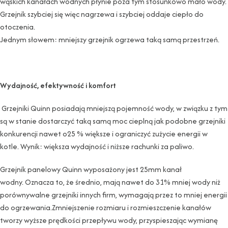
wąskich kanałach wodnych płynie poza tym stosunkowo mało wody.
Grzejnik szybciej się więc nagrzewa i szybciej oddaje ciepło do
otoczenia.
Jednym słowem: mniejszy grzejnik ogrzewa taką samą przestrzeń.
Wydajność, efektywność i komfort
Grzejniki Quinn posiadają mniejszą pojemność wody, w związku z tym
są w stanie dostarczyć taką samą moc cieplną jak podobne grzejniki
konkurencji nawet o25 % większe i ograniczyć zużycie energii w
kotle. Wynik: większa wydajność i niższe rachunki za paliwo.
Grzejnik panelowy Quinn wyposażony jest 25mm kanał
wodny. Oznacza to, że średnio, mają nawet do 31% mniej wody niż
porównywalne grzejniki innych firm, wymagają przez to mniej energii
do ogrzewania.Zmniejszenie rozmiaru i rozmieszczenie kanałów
tworzy wyższe prędkości przepływu wody, przyspieszając wymianę