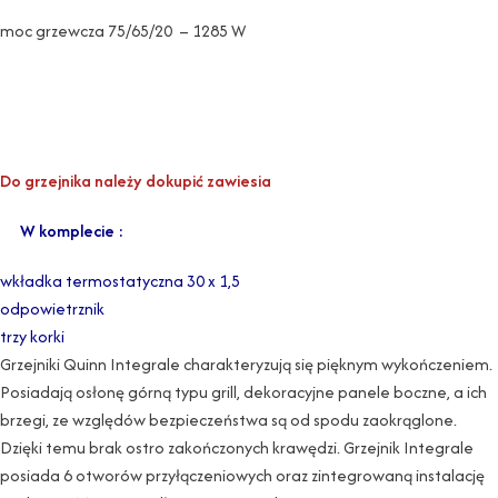
moc grzewcza 75/65/20 – 1285 W
Do grzejnika należy dokupić zawiesia
W komplecie :
wkładka termostatyczna 30 x 1,5
odpowietrznik
trzy korki
Grzejniki Quinn Integrale charakteryzują się pięknym wykończeniem.
Posiadają osłonę górną typu grill, dekoracyjne panele boczne, a ich
brzegi, ze względów bezpieczeństwa są od spodu zaokrąglone.
Dzięki temu brak ostro zakończonych krawędzi. Grzejnik Integrale
posiada 6 otworów przyłączeniowych oraz zintegrowaną instalację