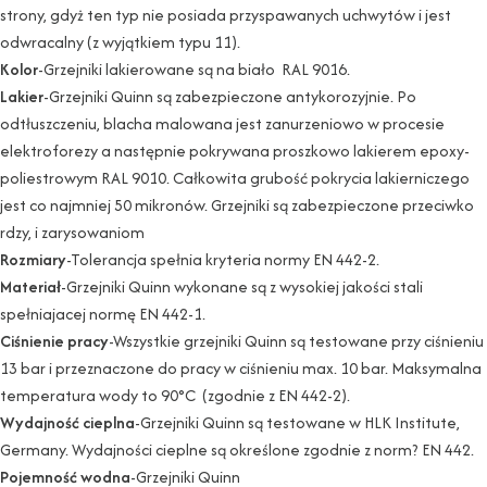
strony, gdyż ten typ nie posiada przyspawanych uchwytów i jest
odwracalny (z wyjątkiem typu 11).
Kolor
-Grzejniki lakierowane są na biało RAL 9016.
Lakier
-Grzejniki Quinn są zabezpieczone antykorozyjnie. Po
odtłuszczeniu, blacha malowana jest zanurzeniowo w procesie
elektroforezy a następnie pokrywana proszkowo lakierem epoxy-
poliestrowym RAL 9010. Całkowita grubość pokrycia lakierniczego
jest co najmniej 50 mikronów. Grzejniki są zabezpieczone przeciwko
rdzy, i zarysowaniom
Rozmiary
-Tolerancja spełnia kryteria normy EN 442-2.
Materiał
-Grzejniki Quinn wykonane są z wysokiej jakości stali
spełniajacej normę EN 442-1.
Ciśnienie pracy
-Wszystkie grzejniki Quinn są testowane przy ciśnieniu
13 bar i przeznaczone do pracy w ciśnieniu max. 10 bar. Maksymalna
temperatura wody to 90°C (zgodnie z EN 442-2).
Wydajność cieplna
-Grzejniki Quinn są testowane w HLK Institute,
Germany. Wydajności cieplne są określone zgodnie z norm? EN 442.
Pojemność wodna
-Grzejniki Quinn