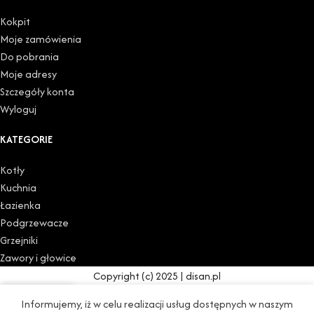
Kokpit
Moje zamówienia
Do pobrania
Moje adresy
Szczegóły konta
Wyloguj
KATEGORIE
Kotły
Kuchnia
Łazienka
Podgrzewacze
Grzejniki
Zawory i głowice
Copyright (c) 2025 | disan.pl
0
Informujemy, iż w celu realizacji usług dostępnych w naszym
Sklep
Lista życzeń
Koszyk
Moje konto