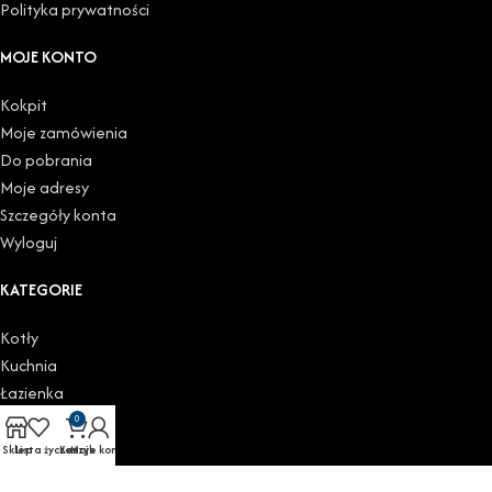
Polityka prywatności
MOJE KONTO
Kokpit
Moje zamówienia
Do pobrania
Moje adresy
Szczegóły konta
Wyloguj
KATEGORIE
Kotły
Kuchnia
Łazienka
Podgrzewacze
0
Grzejniki
Sklep
Lista życzeń
Koszyk
Moje konto
Zawory i głowice