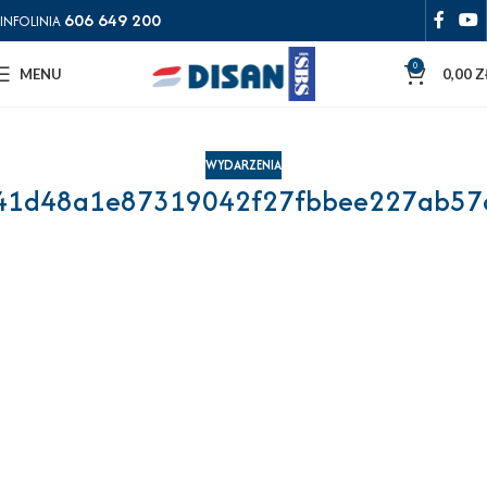
606 649 200
INFOLINIA
0
MENU
0,00
Z
WYDARZENIA
41d48a1e87319042f27fbbee227ab57