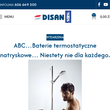
606 649 200
INFOLINIA
0
MENU
0,00
Z
WYDARZENIA
ABC…Baterie termostatyczne
natryskowe… Niestety nie dla każdego.