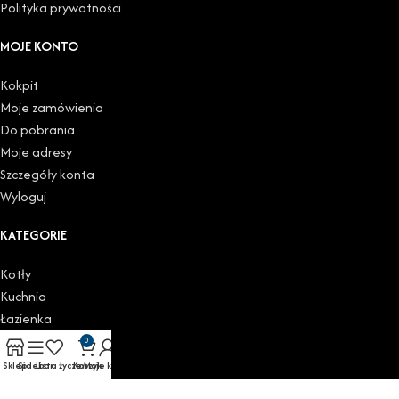
Polityka prywatności
MOJE KONTO
Kokpit
Moje zamówienia
Do pobrania
Moje adresy
Szczegóły konta
Wyloguj
KATEGORIE
Kotły
Kuchnia
Łazienka
Podgrzewacze
0
Grzejniki
Sklep
Sidebar
Lista życzeń
Koszyk
Moje konto
Zawory i głowice