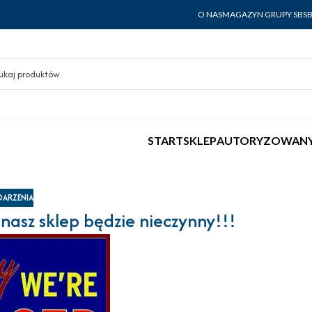
O NAS
MAGAZYN GRUPY SBS
START
SKLEP
AUTORYZOWANY
ARZENIA
nasz sklep będzie nieczynny!!!