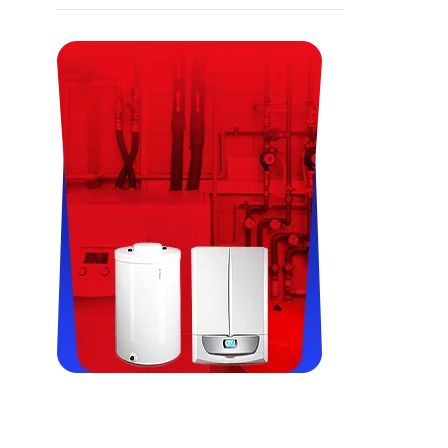
Viessman, Immergas, Termet,
Fondital