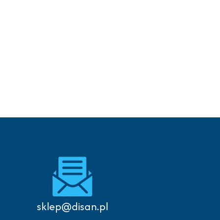
Autoryzowany serwis
sklep@disan.pl