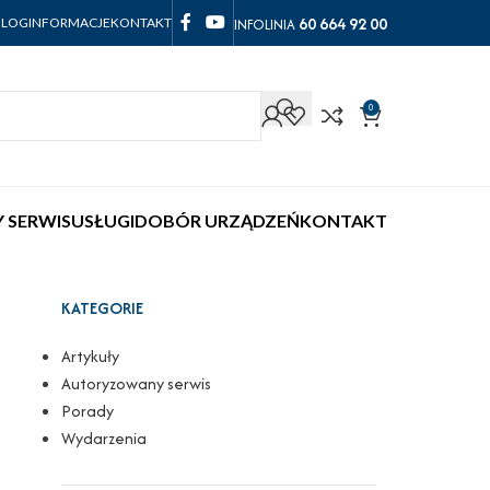
60 664 92 00
INFOLINIA
BLOG
INFORMACJE
KONTAKT
0
 SERWIS
USŁUGI
DOBÓR URZĄDZEŃ
KONTAKT
KATEGORIE
Artykuły
Autoryzowany serwis
Porady
Wydarzenia