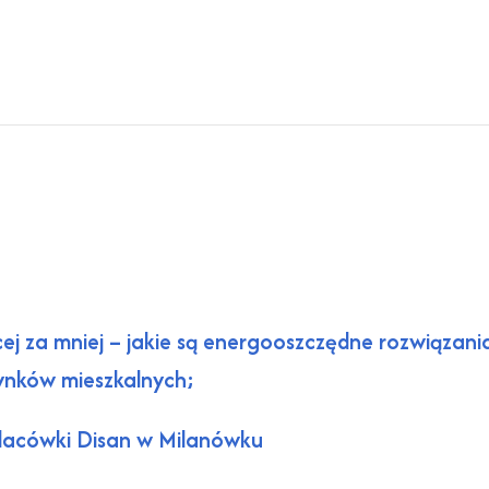
ięcej za mniej – jakie są energooszczędne rozwiązani
ynków mieszkalnych;
lacówki Disan w Milanówku