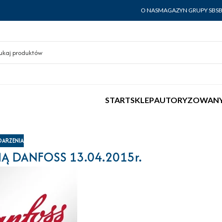
O NAS
MAGAZYN GRUPY SBS
START
SKLEP
AUTORYZOWANY
ARZENIA
MĄ DANFOSS 13.04.2015r.