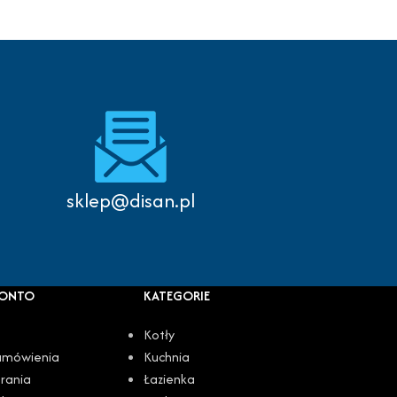
sklep@disan.pl
KONTO
KATEGORIE
Kotły
amówienia
Kuchnia
rania
Łazienka