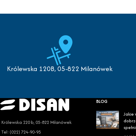
Królewska 120B, 05-822 Milanówek
BLOG
Jakie 
dobrz
Królewska 120 b, 05-822 Milanówek
spełni
Tel: (022) 724-90-95