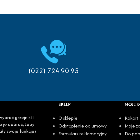
(022) 724 90 95
SKLEP
MOJE 
wybrać grzejniki i
O sklepie
Kokpit
e je dobrać, żeby
Odstąpienie od umowy
Moje z
ały swoje funkcje?
Formularz reklamacyjny
Do pob