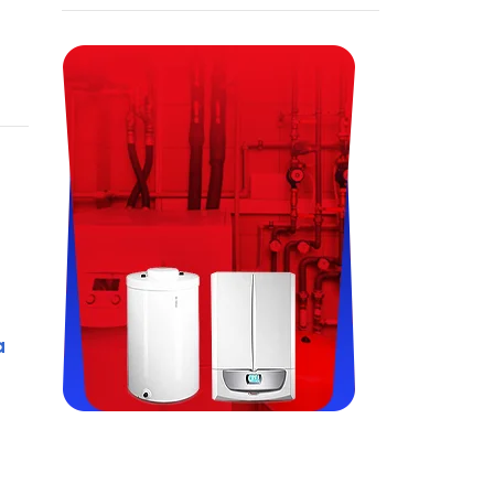
a
Viessman, Immergas, Termet,
Fondital