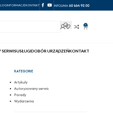
60 664 92 00
INFOLINIA
BLOG
INFORMACJE
KONTAKT
0
 SERWIS
USŁUGI
DOBÓR URZĄDZEŃ
KONTAKT
KATEGORIE
Artykuły
Autoryzowany serwis
Porady
Wydarzenia