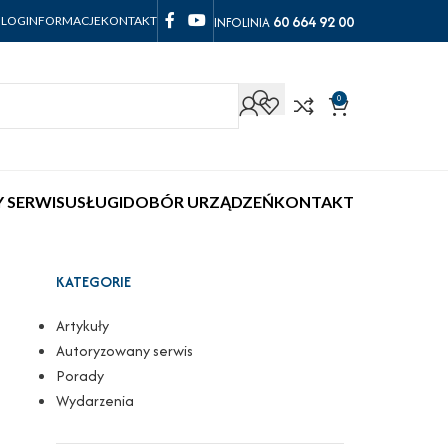
60 664 92 00
INFOLINIA
BLOG
INFORMACJE
KONTAKT
0
 SERWIS
USŁUGI
DOBÓR URZĄDZEŃ
KONTAKT
KATEGORIE
Artykuły
Autoryzowany serwis
Porady
Wydarzenia