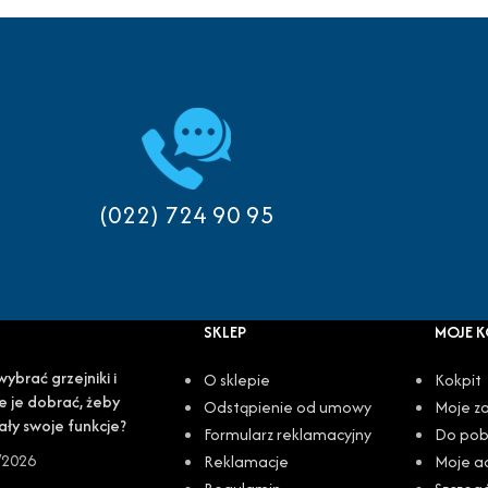
(022) 724 90 95
SKLEP
MOJE 
wybrać grzejniki i
O sklepie
Kokpit
e je dobrać, żeby
Odstąpienie od umowy
Moje z
ały swoje funkcje?
Formularz reklamacyjny
Do pob
/2026
Reklamacje
Moje a