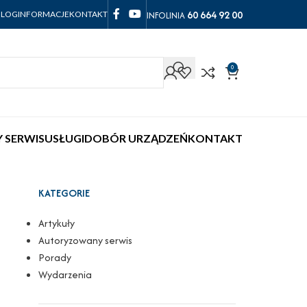
60 664 92 00
INFOLINIA
BLOG
INFORMACJE
KONTAKT
0
 SERWIS
USŁUGI
DOBÓR URZĄDZEŃ
KONTAKT
KATEGORIE
Artykuły
Autoryzowany serwis
Porady
Wydarzenia