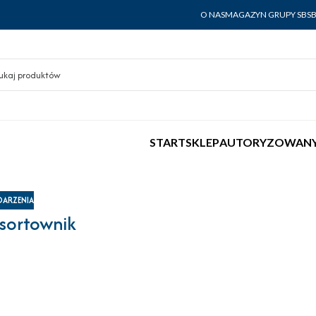
O NAS
MAGAZYN GRUPY SBS
START
SKLEP
AUTORYZOWANY
ARZENIA
 sortownik