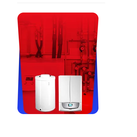
Viessman, Immergas, Termet,
Fondital