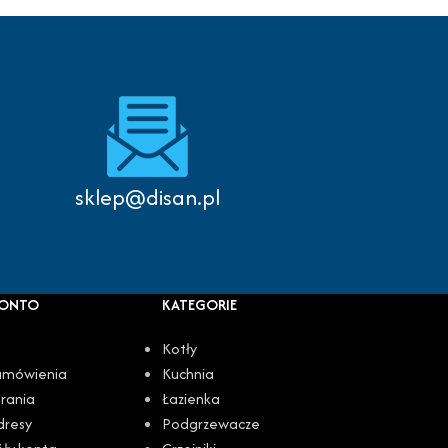
Autoryzowany serwis
sklep@disan.pl
KONTO
KATEGORIE
Kotły
amówienia
Kuchnia
rania
Łazienka
dresy
Podgrzewacze