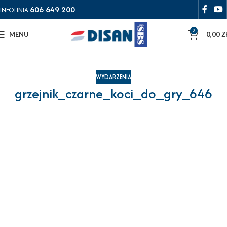
606 649 200
INFOLINIA
0
MENU
0,00
Z
WYDARZENIA
grzejnik_czarne_koci_do_gry_646