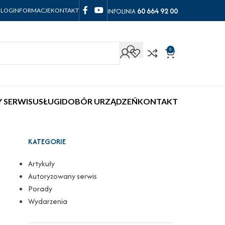
60 664 92 00
INFOLINIA
BLOG
INFORMACJE
KONTAKT
0
 SERWIS
USŁUGI
DOBÓR URZĄDZEŃ
KONTAKT
KATEGORIE
Artykuły
Autoryzowany serwis
Porady
Wydarzenia