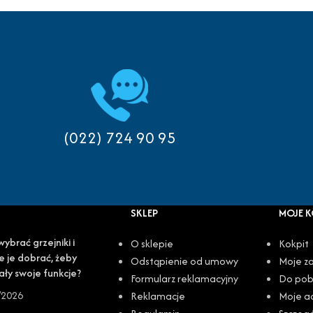
(022) 724 90 95
SKLEP
MOJE 
wybrać grzejniki i
O sklepie
Kokpit
e je dobrać, żeby
Odstąpienie od umowy
Moje z
ały swoje funkcje?
Formularz reklamacyjny
Do pob
/2026
Reklamacje
Moje a