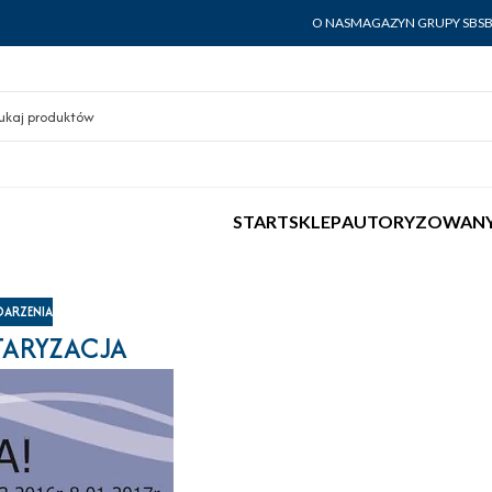
O NAS
MAGAZYN GRUPY SBS
START
SKLEP
AUTORYZOWANY
ARZENIA
ARYZACJA