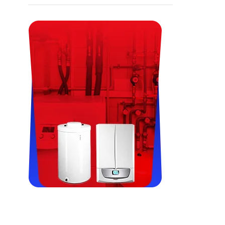
Viessman, Immergas, Termet,
Fondital