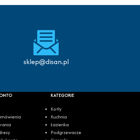
Autoryzowany serwis
sklep@disan.pl
KONTO
KATEGORIE
Kotły
amówienia
Kuchnia
rania
Łazienka
dresy
Podgrzewacze