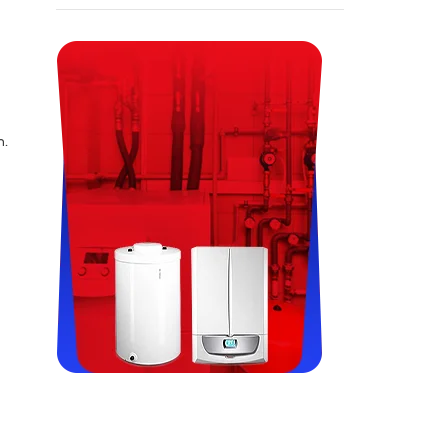
m.
Viessman, Immergas, Termet,
Fondital