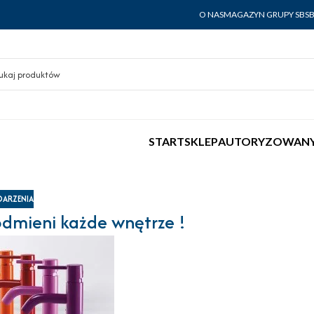
O NAS
MAGAZYN GRUPY SBS
START
SKLEP
AUTORYZOWANY
ARZENIA
dmieni każde wnętrze !