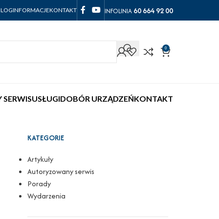
60 664 92 00
INFOLINIA
BLOG
INFORMACJE
KONTAKT
0
 SERWIS
USŁUGI
DOBÓR URZĄDZEŃ
KONTAKT
KATEGORIE
Artykuły
Autoryzowany serwis
Porady
Wydarzenia