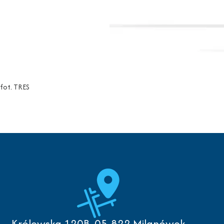
fot. TRES
Królewska 120B, 05-822 Milanówek