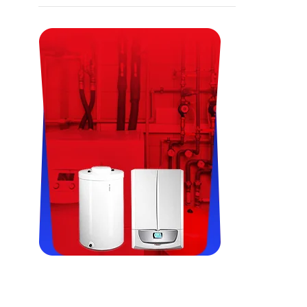
Viessman, Immergas, Termet,
Fondital