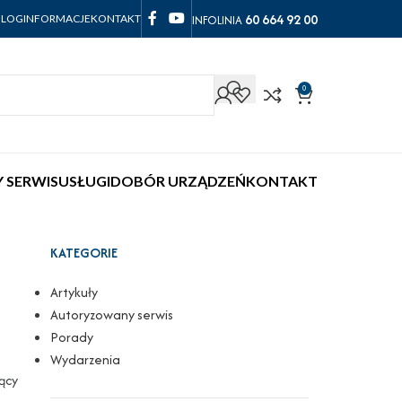
60 664 92 00
INFOLINIA
BLOG
INFORMACJE
KONTAKT
0
 SERWIS
USŁUGI
DOBÓR URZĄDZEŃ
KONTAKT
KATEGORIE
Artykuły
Autoryzowany serwis
Porady
Wydarzenia
ący