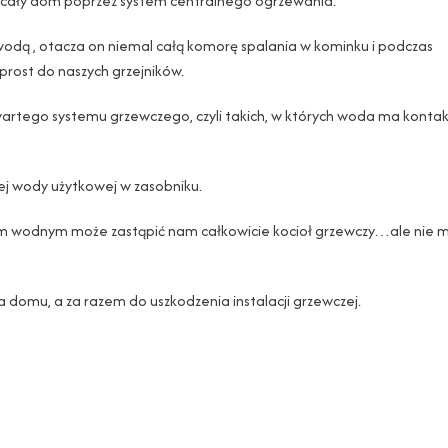
sz cały dom poprzez system centralnego ogrzewania.
odą , otacza on niemal całą komorę spalania w kominku i podczas
prost do naszych grzejników.
rtego systemu grzewczego, czyli takich, w których woda ma kontak
j wody użytkowej w zasobniku.
czem wodnym może zastąpić nam całkowicie kocioł grzewczy…ale nie 
 domu, a za razem do uszkodzenia instalacji grzewczej.