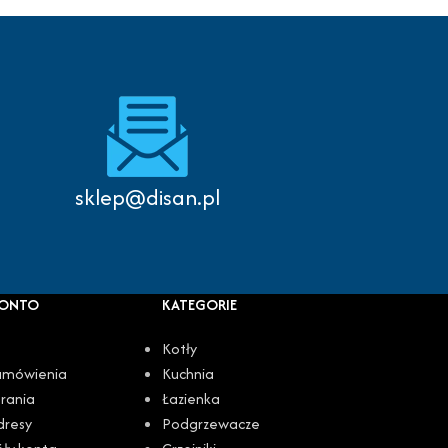
Autoryzowany serwis
sklep@disan.pl
KONTO
KATEGORIE
Kotły
amówienia
Kuchnia
rania
Łazienka
dresy
Podgrzewacze