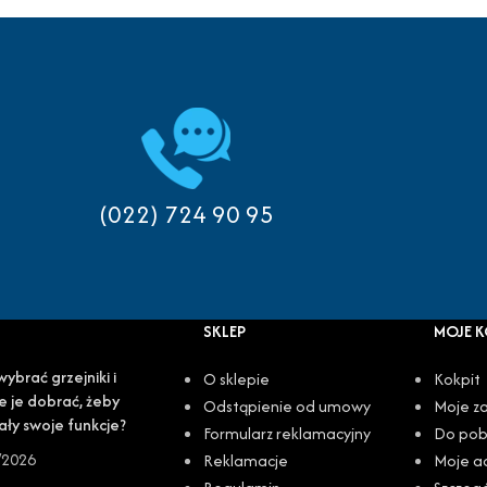
(022) 724 90 95
SKLEP
MOJE 
wybrać grzejniki i
O sklepie
Kokpit
e je dobrać, żeby
Odstąpienie od umowy
Moje z
ały swoje funkcje?
Formularz reklamacyjny
Do pob
/2026
Reklamacje
Moje a