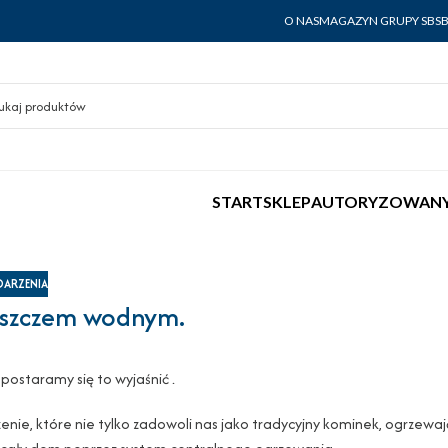
O NAS
MAGAZYN GRUPY SBS
START
SKLEP
AUTORYZOWANY
ARZENIA
aszczem wodnym.
postaramy się to wyjaśnić .
ie, które nie tylko zadowoli nas jako tradycyjny kominek, ogrzewaj