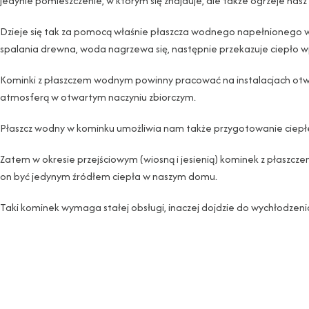
jedynie pomieszczenie, w którym się znajduje, ale także ogrzeje na
Dzieje się tak za pomocą właśnie płaszcza wodnego napełnionego w
spalania drewna, woda nagrzewa się, następnie przekazuje ciepło w
Kominki z płaszczem wodnym powinny pracować na instalacjach otwa
atmosferą w otwartym naczyniu zbiorczym.
Płaszcz wodny w kominku umożliwia nam także przygotowanie ciepłe
Zatem w okresie przejściowym (wiosną i jesienią) kominek z płasz
on być jedynym źródłem ciepła w naszym domu.
Taki kominek wymaga stałej obsługi, inaczej dojdzie do wychłodzenia