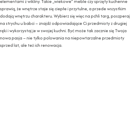
elementami z wikliny. Takie „wiekowe” meble czy sprzęty kuchenne
sprawią, że wnętrze staje się ciepłe i przytulne, a przede wszystkim
dodają wnętrzu charakteru. Wybierz się więc na pchli targ, poszperaj
na strychu u babci – znajdź odpowiadające Ci przedmioty z drugiej
ręki i wykorzystaj je w swojej kuchni. Być może tak zacznie się Twoja
nowa pasja – nie tylko polowania na niepowtarzalne przedmioty
sprzed lat, ale też ich renowacja.