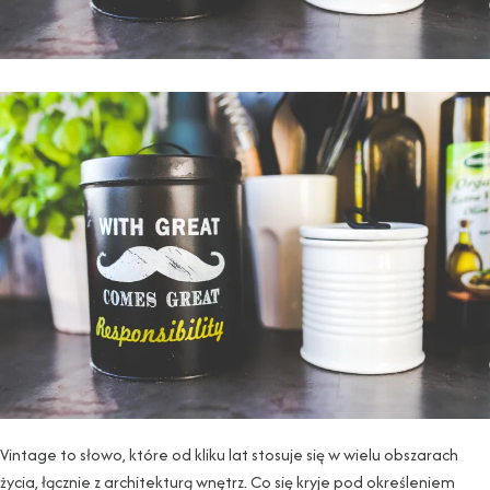
Vintage to słowo, które od kliku lat stosuje się w wielu obszarach
życia, łącznie z architekturą wnętrz. Co się kryje pod określeniem