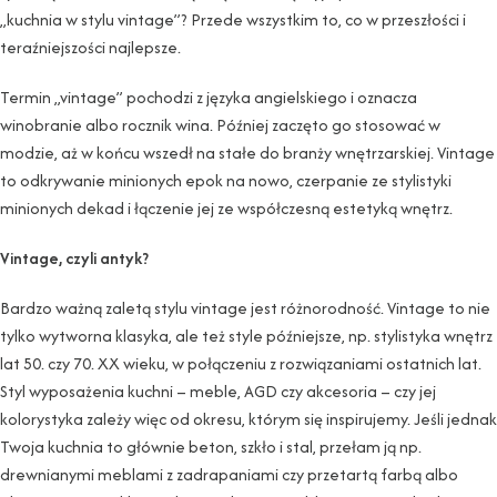
„kuchnia w stylu vintage”? Przede wszystkim to, co w przeszłości i
teraźniejszości najlepsze.
Termin „vintage” pochodzi z języka angielskiego i oznacza
winobranie albo rocznik wina. Później zaczęto go stosować w
modzie, aż w końcu wszedł na stałe do branży wnętrzarskiej. Vintage
to odkrywanie minionych epok na nowo, czerpanie ze stylistyki
minionych dekad i łączenie jej ze współczesną estetyką wnętrz.
Vintage, czyli antyk?
Bardzo ważną zaletą stylu vintage jest różnorodność. Vintage to nie
tylko wytworna klasyka, ale też style późniejsze, np. stylistyka wnętrz
lat 50. czy 70. XX wieku, w połączeniu z rozwiązaniami ostatnich lat.
Styl wyposażenia kuchni – meble, AGD czy akcesoria – czy jej
kolorystyka zależy więc od okresu, którym się inspirujemy. Jeśli jednak
Twoja kuchnia to głównie beton, szkło i stal, przełam ją np.
drewnianymi meblami z zadrapaniami czy przetartą farbą albo