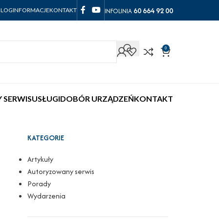
60 664 92 00
INFOLINIA
BLOG
INFORMACJE
KONTAKT
0
 SERWIS
USŁUGI
DOBÓR URZĄDZEŃ
KONTAKT
KATEGORIE
Artykuły
Autoryzowany serwis
Porady
Wydarzenia