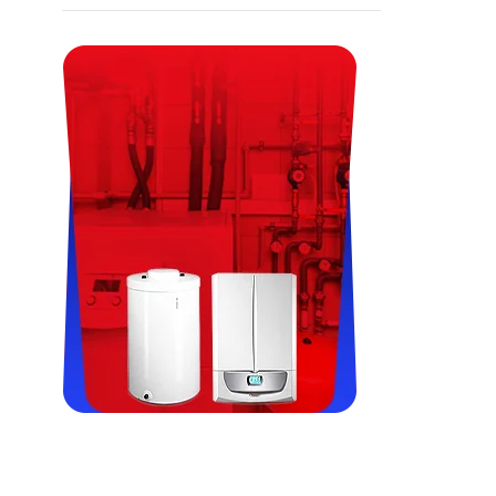
Viessman, Immergas, Termet,
Fondital