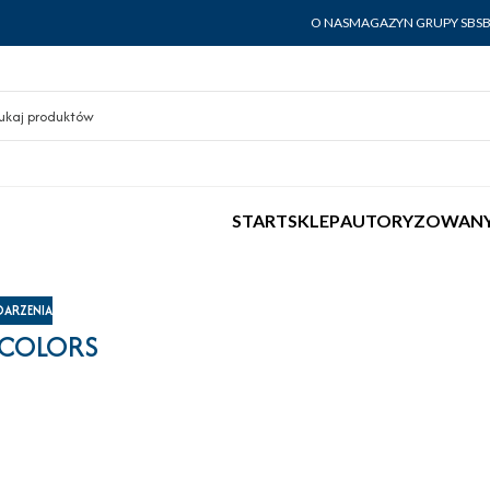
O NAS
MAGAZYN GRUPY SBS
START
SKLEP
AUTORYZOWANY
ARZENIA
 COLORS