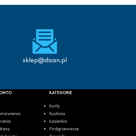
Autoryzowany serwis
sklep@disan.pl
KONTO
KATEGORIE
Kotły
amówienia
Kuchnia
rania
Łazienka
dresy
Podgrzewacze