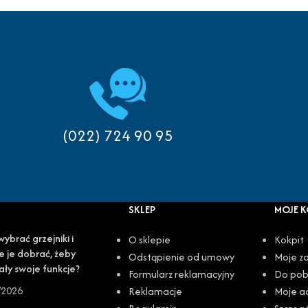
(022) 724 90 95
SKLEP
MOJE 
wybrać grzejniki i
O sklepie
Kokpit
e je dobrać, żeby
Odstąpienie od umowy
Moje z
ały swoje funkcje?
Formularz reklamacyjny
Do pob
/2026
Reklamacje
Moje a