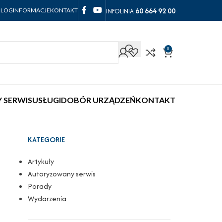
60 664 92 00
INFOLINIA
BLOG
INFORMACJE
KONTAKT
0
 SERWIS
USŁUGI
DOBÓR URZĄDZEŃ
KONTAKT
KATEGORIE
Artykuły
Autoryzowany serwis
Porady
Wydarzenia