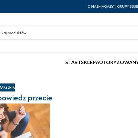
O NAS
MAGAZYN GRUPY SBS
START
SKLEP
AUTORYZOWANY
ARZENIA
powiedz przecie