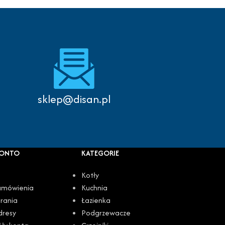
Autoryzowany serwis
sklep@disan.pl
KONTO
KATEGORIE
Kotły
amówienia
Kuchnia
rania
Łazienka
dresy
Podgrzewacze