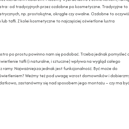
lustra: od tradycyjnych przez ozdobne po kosmetyczne. Tradycyjne to
etrycznych, np. prostokątne, okrągłe czy owalne. Ozdobne to oczywiś
ub tafli. Z kolei kosmetyczne to najczęściej oświetlone lustra
. Lustro po prostu powinno nam się podobać. Trzeba jednak pomyśleć 
świetlenie tafli (i naturalne, i sztuczne) wpływa na wygląd całego
ez ramy. Najważniejsza jednak jest funkcjonalność. Być może do
o z oświetleniem? Weźmy też pod uwagę wzrost domowników i dobierzm
. Dodatkowo, zastanówmy się nad sposobem jego montażu – czy ma by