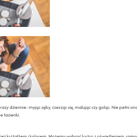
zy dziennie: myjąc zęby, czesząc się, malując czy goląc. Nie pełni on
e łazienki.
wnież kształtem i kolorem. Możemy wybrać lustro z oświetleniem, ramą