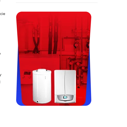
cie
o
y
ć
Viessman, Immergas, Termet,
Fondital