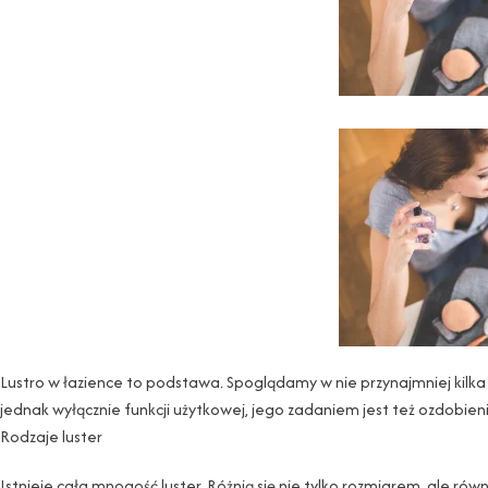
Lustro w łazience to podstawa. Spoglądamy w nie przynajmniej kilka ra
jednak wyłącznie funkcji użytkowej, jego zadaniem jest też ozdobieni
Rodzaje luster
Istnieje cała mnogość luster. Różnią się nie tylko rozmiarem, ale ró