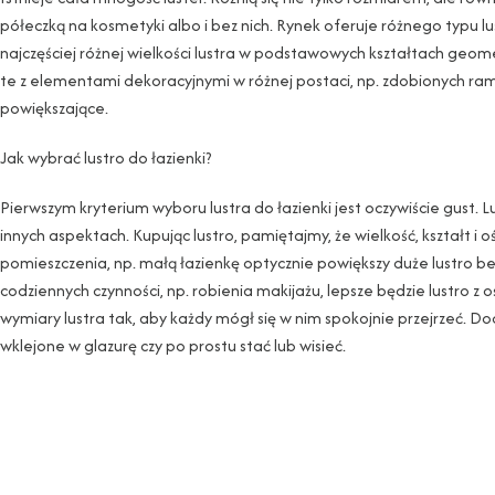
półeczką na kosmetyki albo i bez nich. Rynek oferuje różnego typu 
najczęściej różnej wielkości lustra w podstawowych kształtach geom
te z elementami dekoracyjnymi w różnej postaci, np. zdobionych ram l
powiększające.
Jak wybrać lustro do łazienki?
Pierwszym kryterium wyboru lustra do łazienki jest oczywiście gust
innych aspektach. Kupując lustro, pamiętajmy, że wielkość, kształt i o
pomieszczenia, np. małą łazienkę optycznie powiększy duże lustro b
codziennych czynności, np. robienia makijażu, lepsze będzie lustr
wymiary lustra tak, aby każdy mógł się w nim spokojnie przejrzeć
wklejone w glazurę czy po prostu stać lub wisieć.