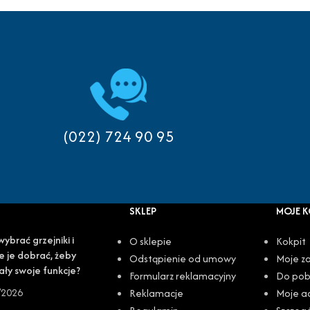
(022) 724 90 95
SKLEP
MOJE 
wybrać grzejniki i
O sklepie
Kokpit
e je dobrać, żeby
Odstąpienie od umowy
Moje z
ały swoje funkcje?
Formularz reklamacyjny
Do pob
/2026
Reklamacje
Moje a