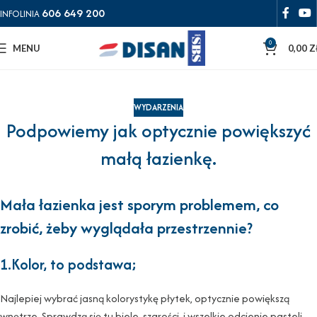
606 649 200
INFOLINIA
0
MENU
0,00
Z
WYDARZENIA
Podpowiemy jak optycznie powiększyć
małą łazienkę.
Mała łazienka jest sporym problemem, co
zrobić, żeby wyglądała przestrzennie?
1.Kolor, to podstawa;
Najlepiej wybrać jasną kolorystykę płytek, optycznie powiększą
wnętrze. Sprawdzą się tu biele, szarości, i wszelkie odcienie pasteli.